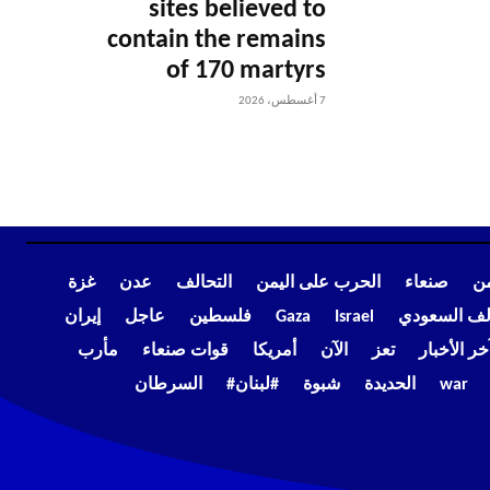
sites believed to
contain the remains
of 170 martyrs
7 أغسطس، 2026
من
صنعاء
الحرب على اليمن
التحالف
عدن
غزة
الف السعودي
Israel
Gaza
فلسطين
عاجل
إيران
خر الأخبار
تعز
الآن
أمريكا
قوات صنعاء
مأرب
war
الحديدة
شبوة
#لبنان#
السرطان