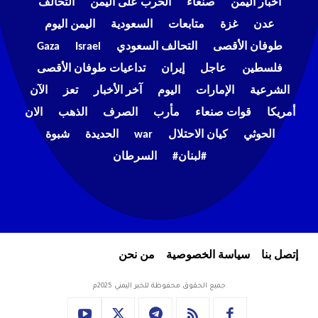
أخبار اليمن
صنعاء
الحرب على اليمن
التحالف
عدن
غزة
متابعات
السعودية
اليمن اليوم
طوفان الأقصى
التحالف السعودي
Israel
Gaza
فلسطين
عاجل
إيران
تداعيات طوفان الأقصى
الشرعية
الإمارات
اليوم
آخر الأخبار
تعز
الآن
أمريكا
قوات صنعاء
مأرب
الصرف
الذهب
الان
الحوثي
كيان الاحتلال
war
الحديدة
شبوة
#لبنان#
السرطان
إتصل بنا
سياسة الخصوصية
من نحن
جميع الحقوق محفوظة للخبر اليمني 2025م