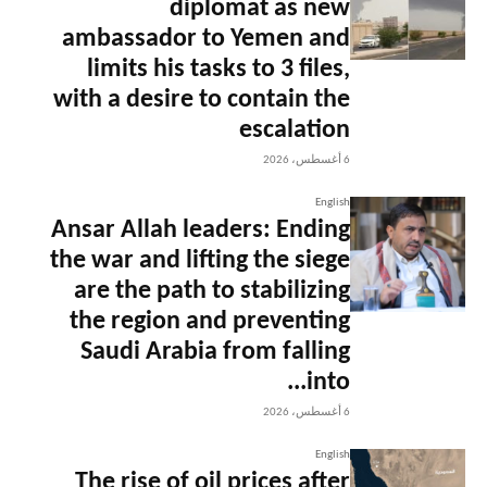
diplomat as new
ambassador to Yemen and
limits his tasks to 3 files,
with a desire to contain the
escalation
6 أغسطس، 2026
English
Ansar Allah leaders: Ending
the war and lifting the siege
are the path to stabilizing
the region and preventing
Saudi Arabia from falling
into...
6 أغسطس، 2026
English
The rise of oil prices after