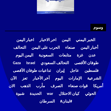
وسوم
الخبر اليمني
اليمن
اخر الاخبار
اخبار اليمن
أخبار اليمن
صنعاء
الحرب على اليمن
التحالف
عدن
غزة
متابعات
السعودية
اليمن اليوم
طوفان الأقصى
التحالف السعودي
Israel
Gaza
فلسطين
عاجل
إيران
تداعيات طوفان الأقصى
الشرعية
الإمارات
اليوم
آخر الأخبار
تعز
الآن
أمريكا
قوات صنعاء
الصرف
مأرب
الذهب
الان
الحوثي
كيان الاحتلال
war
الحديدة
شبوة
#لبنان#
السرطان