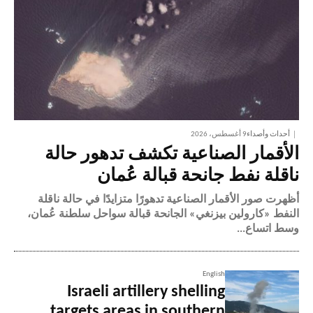
أحداث وأصداء
9 أغسطس، 2026
الأقمار الصناعية تكشف تدهور حالة
ناقلة نفط جانحة قبالة عُمان
أظهرت صور الأقمار الصناعية تدهورًا متزايدًا في حالة ناقلة
النفط «كارولين بيزنغي» الجانحة قبالة سواحل سلطنة عُمان،
وسط اتساع...
English
Israeli artillery shelling
targets areas in southern