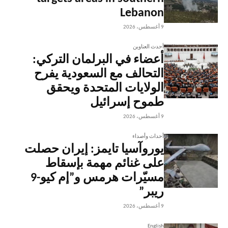
Lebanon
9 أغسطس، 2026
أحدث العناوين
أعضاء في البرلمان التركي:
التحالف مع السعودية يفرح
الولايات المتحدة ويحقق
طموح إسرائيل
9 أغسطس، 2026
أحداث وأصداء
يوروآسيا تايمز: إيران حصلت
على غنائم مهمة بإسقاط
مسيّرات هرمس و”إم كيو-9
ريبر”
9 أغسطس، 2026
English