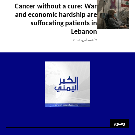
Cancer without a cure: War
and economic hardship are
suffocating patients in
Lebanon
9 أغسطس، 2026
وسوم