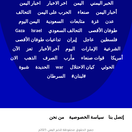
الخبر اليمني
اليمن
اخر الاخبار
اخبار اليمن
أخبار اليمن
صنعاء
الحرب على اليمن
التحالف
عدن
غزة
متابعات
السعودية
اليمن اليوم
طوفان الأقصى
التحالف السعودي
Israel
Gaza
فلسطين
عاجل
إيران
تداعيات طوفان الأقصى
الشرعية
الإمارات
اليوم
آخر الأخبار
تعز
الآن
أمريكا
قوات صنعاء
مأرب
الصرف
الذهب
الان
الحوثي
كيان الاحتلال
war
الحديدة
شبوة
#لبنان#
السرطان
إتصل بنا
سياسة الخصوصية
من نحن
جميع الحقوق محفوظة للخبر اليمني 2025م