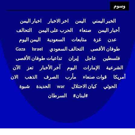
وسوم
الخبر اليمني
اليمن
اخر الاخبار
اخبار اليمن
أخبار اليمن
صنعاء
الحرب على اليمن
التحالف
عدن
غزة
متابعات
السعودية
اليمن اليوم
طوفان الأقصى
التحالف السعودي
Israel
Gaza
فلسطين
عاجل
إيران
تداعيات طوفان الأقصى
الشرعية
الإمارات
اليوم
آخر الأخبار
تعز
الآن
أمريكا
قوات صنعاء
مأرب
الصرف
الذهب
الان
الحوثي
كيان الاحتلال
war
الحديدة
شبوة
#لبنان#
السرطان