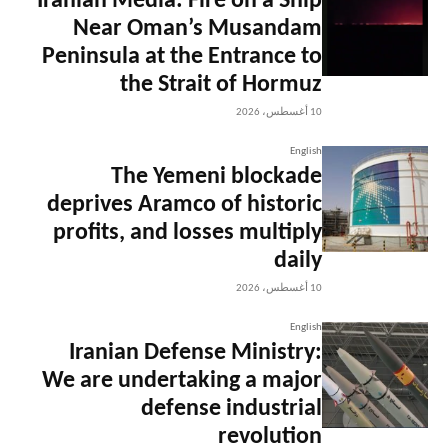
Iranian Media: Fire on a Ship
Near Oman’s Musandam
Peninsula at the Entrance to
the Strait of Hormuz
10 أغسطس، 2026
English
The Yemeni blockade
deprives Aramco of historic
profits, and losses multiply
daily
10 أغسطس، 2026
English
Iranian Defense Ministry:
We are undertaking a major
defense industrial
revolution