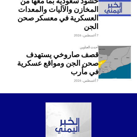
حشود سعودية بما معها من
المخازن والآليات والمعدات
العسكرية في معسكر صحن
الجن
7 أغسطس، 2026
أحدث العناوين
قصف صاروخي يستهدف
صحن الجن ومواقع عسكرية
في مأرب
7 أغسطس، 2026