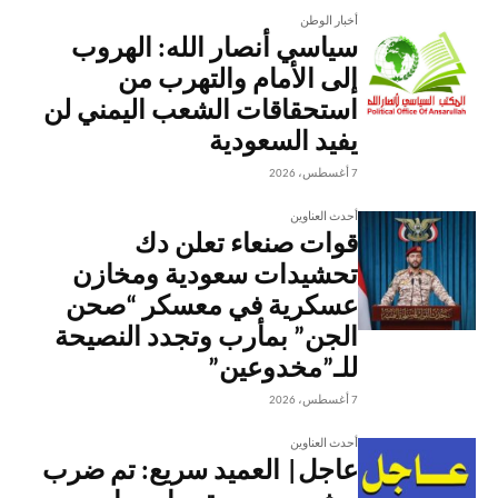
أخبار الوطن
سياسي أنصار الله: الهروب
إلى الأمام والتهرب من
استحقاقات الشعب اليمني لن
يفيد السعودية
7 أغسطس، 2026
أحدث العناوين
قوات صنعاء تعلن دك
تحشيدات سعودية ومخازن
عسكرية في معسكر “صحن
الجن” بمأرب وتجدد النصيحة
للـ”مخدوعين”
7 أغسطس، 2026
أحدث العناوين
عاجل| العميد سريع: تم ضرب