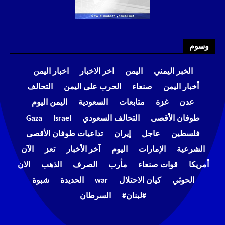
وسوم
الخبر اليمني
اليمن
اخر الاخبار
اخبار اليمن
أخبار اليمن
صنعاء
الحرب على اليمن
التحالف
عدن
غزة
متابعات
السعودية
اليمن اليوم
طوفان الأقصى
التحالف السعودي
Israel
Gaza
فلسطين
عاجل
إيران
تداعيات طوفان الأقصى
الشرعية
الإمارات
اليوم
آخر الأخبار
تعز
الآن
أمريكا
قوات صنعاء
مأرب
الصرف
الذهب
الان
الحوثي
كيان الاحتلال
war
الحديدة
شبوة
#لبنان#
السرطان