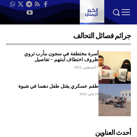
جرائم فصائل التحالف
أسرة مختطفة في سجون مأرب تروي
ظروف اختطاف ابنتهم – تفاصيل
7 أغسطس، 2023
طقم عسكري يقتل طفل دهسا في شبوة
14 مايو، 2023
أحدث العناوين