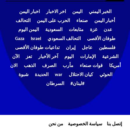
الخبر اليمني
اليمن
اخر الاخبار
اخبار اليمن
أخبار اليمن
صنعاء
الحرب على اليمن
التحالف
عدن
غزة
متابعات
السعودية
اليمن اليوم
طوفان الأقصى
التحالف السعودي
Israel
Gaza
فلسطين
عاجل
إيران
تداعيات طوفان الأقصى
الشرعية
الإمارات
اليوم
آخر الأخبار
تعز
الآن
أمريكا
قوات صنعاء
مأرب
الصرف
الذهب
الان
الحوثي
كيان الاحتلال
war
الحديدة
شبوة
#لبنان#
السرطان
إتصل بنا
سياسة الخصوصية
من نحن