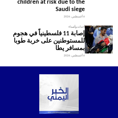
children at risk due to the
Saudi siege
6 أغسطس، 2026
أحداث وأصداء
إصابة 11 فلسطينياً في هجوم
للمستوطنين على خربة طوبا
بمسافر يطا
6 أغسطس، 2026