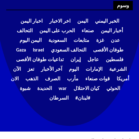
وسوم
الخبر اليمني
اليمن
اخر الاخبار
اخبار اليمن
أخبار اليمن
صنعاء
الحرب على اليمن
التحالف
عدن
غزة
متابعات
السعودية
اليمن اليوم
طوفان الأقصى
التحالف السعودي
Israel
Gaza
فلسطين
عاجل
إيران
تداعيات طوفان الأقصى
الشرعية
الإمارات
اليوم
آخر الأخبار
تعز
الآن
أمريكا
قوات صنعاء
مأرب
الصرف
الذهب
الان
الحوثي
كيان الاحتلال
war
الحديدة
شبوة
#لبنان#
السرطان