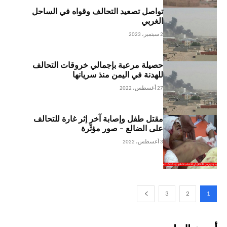
تواصل تصعيد التحالف وقواه في الساحل
الغربي
2 سبتمبر، 2023
حصيلة مرعبة بإجمالي خروقات التحالف
للهدنة في اليمن منذ سريانها
27 أغسطس، 2022
مقتل طفل وإصابة آخر إثر غارة للتحالف
على الضالع – صور مؤثّرة
3 أغسطس، 2022
3
2
1