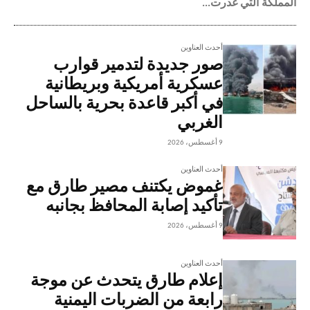
المملكة التي غدرت...
أحدث العناوين
صور جديدة لتدمير قوارب
عسكرية أمريكية وبريطانية
في أكبر قاعدة بحرية بالساحل
الغربي
9 أغسطس، 2026
أحدث العناوين
غموض يكتنف مصير طارق مع
تأكيد إصابة المحافظ بجانبه
9 أغسطس، 2026
أحدث العناوين
إعلام طارق يتحدث عن موجة
رابعة من الضربات اليمنية