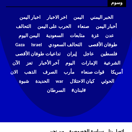
وسوم
الخبر اليمني
اليمن
اخر الاخبار
اخبار اليمن
أخبار اليمن
صنعاء
الحرب على اليمن
التحالف
عدن
غزة
متابعات
السعودية
اليمن اليوم
طوفان الأقصى
التحالف السعودي
Israel
Gaza
فلسطين
عاجل
إيران
تداعيات طوفان الأقصى
الشرعية
الإمارات
اليوم
آخر الأخبار
تعز
الآن
أمريكا
قوات صنعاء
مأرب
الصرف
الذهب
الان
الحوثي
كيان الاحتلال
war
الحديدة
شبوة
#لبنان#
السرطان
إتصل بنا
سياسة الخصوصية
من نحن