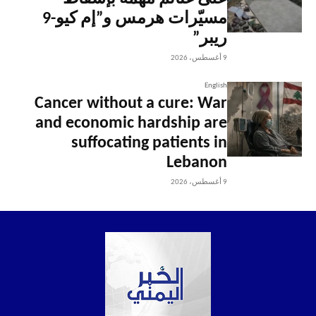
مسيّرات هرمس و”إم كيو-9
ريبر”
9 أغسطس، 2026
English
Cancer without a cure: War
and economic hardship are
suffocating patients in
Lebanon
9 أغسطس، 2026