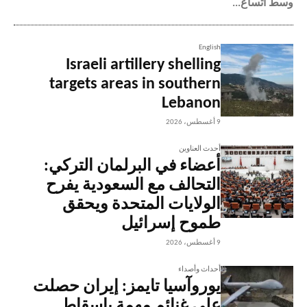
وسط اتساع...
English
Israeli artillery shelling
targets areas in southern
Lebanon
9 أغسطس، 2026
أحدث العناوين
أعضاء في البرلمان التركي:
التحالف مع السعودية يفرح
الولايات المتحدة ويحقق
طموح إسرائيل
9 أغسطس، 2026
أحداث وأصداء
يوروآسيا تايمز: إيران حصلت
على غنائم مهمة بإسقاط