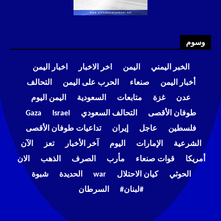
وسوم
الخبر اليمني
اليمن
اخر الاخبار
اخبار اليمن
أخبار اليمن
صنعاء
الحرب على اليمن
التحالف
عدن
غزة
متابعات
السعودية
اليمن اليوم
طوفان الأقصى
التحالف السعودي
Israel
Gaza
فلسطين
عاجل
إيران
تداعيات طوفان الأقصى
الشرعية
الإمارات
اليوم
آخر الأخبار
تعز
الآن
أمريكا
قوات صنعاء
مأرب
الصرف
الذهب
الان
الحوثي
كيان الاحتلال
war
الحديدة
شبوة
#لبنان#
السرطان