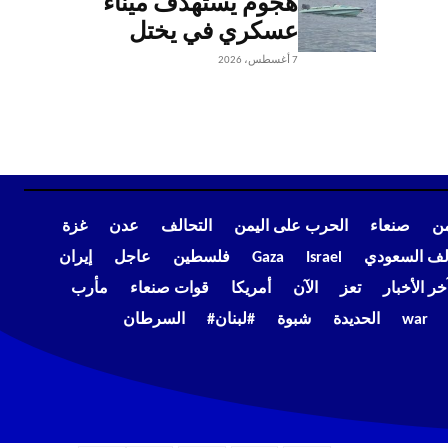
هجوم يستهدف ميناء
عسكري في يختل
7 أغسطس، 2026
من
صنعاء
الحرب على اليمن
التحالف
عدن
غزة
الف السعودي
Israel
Gaza
فلسطين
عاجل
إيران
خر الأخبار
تعز
الآن
أمريكا
قوات صنعاء
مأرب
war
الحديدة
شبوة
#لبنان#
السرطان