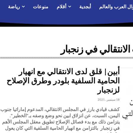
ال العرب والعالم
أبجدية
أقلام
منوعات
رياضة
نتقالي في زنجبار
أبين| قلق لدى الانتقالي مع انهيار
الحامية السلفية بلودر وطرق الإصلاح
لزنجبار
18 سبتمبر، 2021
كشف قيادي بارز في المجلس الانتقالي، المدعوم إماراتيا جنوب
اليمن، السبت، عن انزلاق ابين نحو وضع وصفه بـ"الخطير".
يتزامن ذلك مع بدء فصائل الإصلاح تطويق معقل المجلس الأهم
في زنجبار بالتزامن مع انهيار الحامية السلفية التي كان يعول