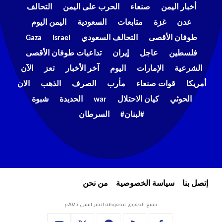
أخبار اليمن
صنعاء
الحرب على اليمن
التحالف
عدن
غزة
متابعات
السعودية
اليمن اليوم
طوفان الأقصى
التحالف السعودي
Israel
Gaza
فلسطين
عاجل
إيران
تداعيات طوفان الأقصى
الشرعية
الإمارات
اليوم
آخر الأخبار
تعز
الآن
أمريكا
قوات صنعاء
مأرب
الصرف
الذهب
الان
الحوثي
كيان الاحتلال
war
الحديدة
شبوة
#لبنان#
السرطان
إتصل بنا
سياسة الخصوصية
من نحن
جميع الحقوق محفوظة للخبر اليمني 2025م