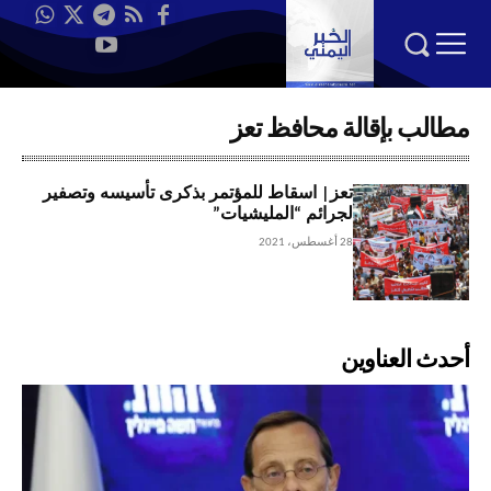
مطالب بإقالة محافظ تعز
تعز| اسقاط للمؤتمر بذكرى تأسيسه وتصفير
لجرائم “المليشيات”
28 أغسطس، 2021
أحدث العناوين