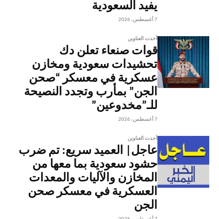
يفيد السعودية
7 أغسطس، 2026
أحدث العناوين
قوات صنعاء تعلن دك
تحشيدات سعودية ومخازن
عسكرية في معسكر “صحن
الجن” بمأرب وتجدد النصيحة
للـ”مخدوعين”
7 أغسطس، 2026
أحدث العناوين
عاجل| العميد سريع: تم ضرب
حشود سعودية بما معها من
المخازن والآليات والمعدات
العسكرية في معسكر صحن
الجن