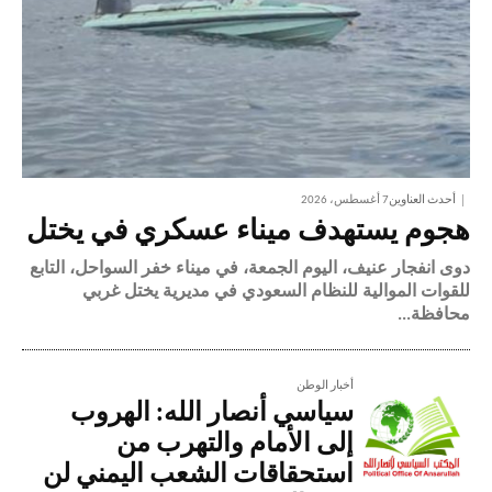
أحدث العناوين
7 أغسطس، 2026
هجوم يستهدف ميناء عسكري في يختل
دوى انفجار عنيف، اليوم الجمعة، في ميناء خفر السواحل، التابع
للقوات الموالية للنظام السعودي في مديرية يختل غربي
محافظة...
أخبار الوطن
سياسي أنصار الله: الهروب
إلى الأمام والتهرب من
استحقاقات الشعب اليمني لن