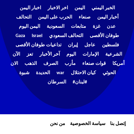
الخبر اليمني
اليمن
اخر الاخبار
اخبار اليمن
أخبار اليمن
صنعاء
الحرب على اليمن
التحالف
عدن
غزة
متابعات
السعودية
اليمن اليوم
طوفان الأقصى
التحالف السعودي
Israel
Gaza
فلسطين
عاجل
إيران
تداعيات طوفان الأقصى
الشرعية
الإمارات
اليوم
آخر الأخبار
تعز
الآن
أمريكا
قوات صنعاء
مأرب
الصرف
الذهب
الان
الحوثي
كيان الاحتلال
war
الحديدة
شبوة
#لبنان#
السرطان
إتصل بنا
سياسة الخصوصية
من نحن