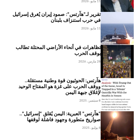
11 مايو، 2026
تقرير لـ”هآرتس”: صمود إيران يُغرق إسرائيل
في حرب استنزاف بلبنان
11 مايو، 2026
تظاهرات في أنحاء الأراضي المحتلة تطالب
بوقف الحرب
28 مارس، 2026
هآرتس: الحوثيون قوة وطنية مستقلة..
ووقف الحرب على غزة هو المفتاح الوحيد
لإغلاق جبهة اليمن
8 سبتمبر، 2025
“هآرتس” العبرية: اليمن يُقلق “إسرائيل”..
صواريخ متطورة وجهود فاشلة لوقفها
8 يوليو، 2025