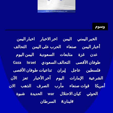
وسوم
الخبر اليمني
اليمن
اخر الاخبار
اخبار اليمن
أخبار اليمن
صنعاء
الحرب على اليمن
التحالف
عدن
غزة
متابعات
السعودية
اليمن اليوم
طوفان الأقصى
التحالف السعودي
Israel
Gaza
فلسطين
عاجل
إيران
تداعيات طوفان الأقصى
الشرعية
الإمارات
اليوم
آخر الأخبار
تعز
الآن
أمريكا
قوات صنعاء
مأرب
الصرف
الذهب
الان
الحوثي
كيان الاحتلال
war
الحديدة
شبوة
#لبنان#
السرطان