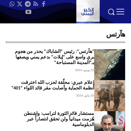
هآرتس
“هآرتس”: رئيس “الشاباك” يحذر من هجوم
بري واسع على “إيلات” بدعم يمني ويصفها
بـ”المدينة المستباحة”
22 يونيو، 2026
إعلام عبري: محلّقة لحزب الله اخترقت
أنظمة الحماية وأصابت مقر قائد اللواء “401”
20 مايو، 2026
مستشار قائد الثورة لترامب: واشنطن
هُزمت ميدانياً ولن تحقق انتصاراً عبر
الدبلوماسية