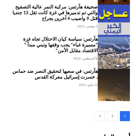
صحيفة هآرتس: مركبة النمر عالية التصفيح
والتي تم تدميرها في غزة كانت تقل 13 جنديا
قتل 9 واصيب 4 آخرين بجراح
1 نوفمبر، 2023
هآرتس: سياسة كيان الاحتلال تجاه غزة
“مسيرة غباء” يجب وقفها وتبني مبدأ ”
الاقتصاد مقابل الأمن”
8 أغسطس، 2022
هآرتس: في سعيها لتحقيق النصر ضد حماس
، خسرت إسرائيل معركة القدس
15 مايو، 2021
2
1