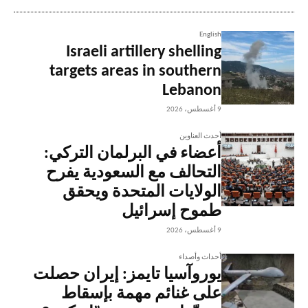
English
Israeli artillery shelling
targets areas in southern
Lebanon
9 أغسطس، 2026
أحدث العناوين
أعضاء في البرلمان التركي:
التحالف مع السعودية يفرح
الولايات المتحدة ويحقق
طموح إسرائيل
9 أغسطس، 2026
أحداث وأصداء
يوروآسيا تايمز: إيران حصلت
على غنائم مهمة بإسقاط