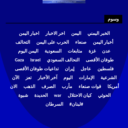
وسوم
الخبر اليمني
اليمن
اخر الاخبار
اخبار اليمن
أخبار اليمن
صنعاء
الحرب على اليمن
التحالف
عدن
غزة
متابعات
السعودية
اليمن اليوم
طوفان الأقصى
التحالف السعودي
Israel
Gaza
فلسطين
عاجل
إيران
تداعيات طوفان الأقصى
الشرعية
الإمارات
اليوم
آخر الأخبار
تعز
الآن
أمريكا
قوات صنعاء
مأرب
الصرف
الذهب
الان
الحوثي
كيان الاحتلال
war
الحديدة
شبوة
#لبنان#
السرطان