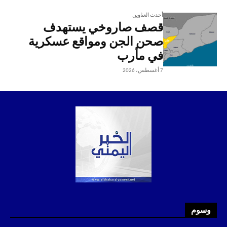
أحدث العناوين
قصف صاروخي يستهدف
صحن الجن ومواقع عسكرية
في مأرب
7 أغسطس، 2026
وسوم