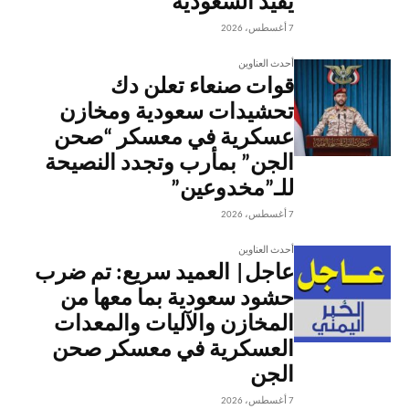
يفيد السعودية
7 أغسطس، 2026
أحدث العناوين
قوات صنعاء تعلن دك
تحشيدات سعودية ومخازن
عسكرية في معسكر “صحن
الجن” بمأرب وتجدد النصيحة
للـ”مخدوعين”
7 أغسطس، 2026
أحدث العناوين
عاجل| العميد سريع: تم ضرب
حشود سعودية بما معها من
المخازن والآليات والمعدات
العسكرية في معسكر صحن
الجن
7 أغسطس، 2026