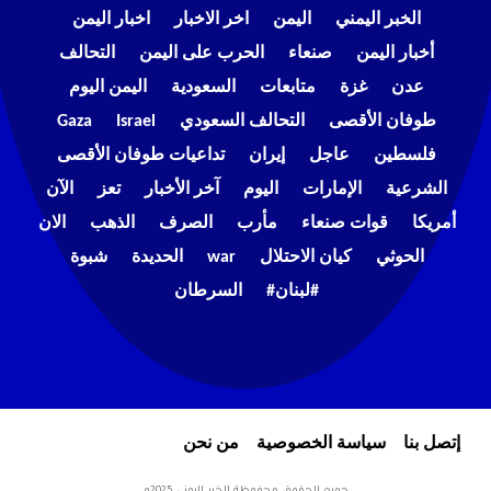
الخبر اليمني
اليمن
اخر الاخبار
اخبار اليمن
أخبار اليمن
صنعاء
الحرب على اليمن
التحالف
عدن
غزة
متابعات
السعودية
اليمن اليوم
طوفان الأقصى
التحالف السعودي
Israel
Gaza
فلسطين
عاجل
إيران
تداعيات طوفان الأقصى
الشرعية
الإمارات
اليوم
آخر الأخبار
تعز
الآن
أمريكا
قوات صنعاء
مأرب
الصرف
الذهب
الان
الحوثي
كيان الاحتلال
war
الحديدة
شبوة
#لبنان#
السرطان
إتصل بنا
سياسة الخصوصية
من نحن