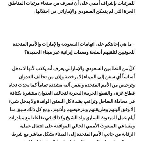
للمرتبات بإشراف أممي على أن تصرف من صنعاء مرتبات المناطق
الحرة التي لم يتمكن السعودي والإماراتي من احتلالها.
– ما هي إجابتكم على اتهامات السعودية والإمارات والأمم المتحدة
للحوثيين لتلقيهم أسلحة ومعدات إيرانية عبر ميناء الحديدة؟
كلٌ من النظامين السعودي والإماراتي يعرف أنه يكذب لأنها لا تدخل
أساساً أي سفن إلى الميناء إلا برخصة وإذن من تحالف العدوان
وترخيص من الأمم المتحدة وضمن آلية مشددة تماماً كما يحدث تجاه
قطاع غزة ، والقطع الحربية البحرية لتحالف العدوان منتشرة بكثافة
في محاذاة الساحل وتراقب بشدة كل السفن الوافدة ولا يدخل شيء
إلا وفق آليتهم وطريقتهم وبترخيصهم وأذنهم ، ومع كل ذلك سبق منا
أيام عمل المبعوث السابق ولد الشيخ وكذلك في تفاعلنا مع مبادرات
ومساعي المبعوث الأممي الحالي الموافقة على انتقال عملية
الرقابة من جانب الأمم المتحدة إلى الميناء بشكل مباشر مع شرط