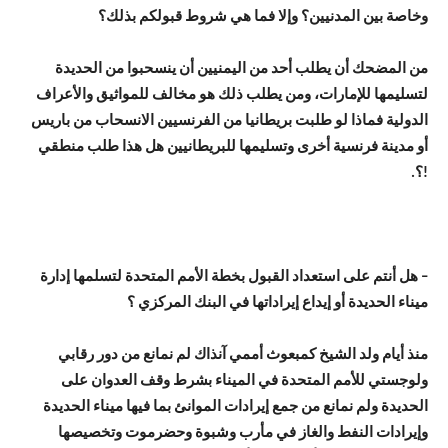
وخاصة بين المدنيين؟ وإلا فما هي شروط قبولكم بذلك؟
من المضحك أن يطلب أحد من اليمنيين أن ينسحبوا من الحديدة
لتسليمها للإمارات، ومن يطلب ذلك هو مخالف للمواثيق والأعراف
الدولية فماذا لو طلبت بريطانيا من الفرنسيين الانسحاب من باريس
أو مدينة فرنسية أخرى وتسليمها للبريطانيين هل هذا طلب منطقي
!؟.
– هل أنتم على استعداد القبول بخطة الأمم المتحدة لتسلمها إدارة
ميناء الحديدة أو إيداع إيراداتها في البنك المركزي ؟
منذ أيام ولد الشيخ كمبعوث أممي آنذاك لم نمانع من دور رقابي
ولوجستي للأمم المتحدة في الميناء بشرط وقف العدوان على
الحديدة ولم نمانع من جمع إيرادات الموانئ بما فيها ميناء الحديدة
وإيرادات النفط والغاز في مأرب وشبوة وحضرموت وتخصيصها