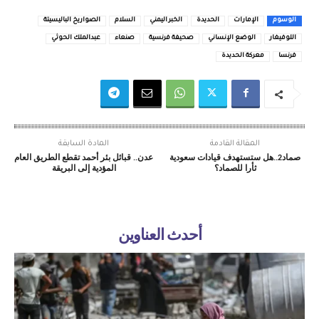
الوسوم
الإمارات
الحديدة
الخبر اليمني
السلام
الصواريخ الباليسيتة
اللوفيغار
الوضع الإنساني
صحيفة فرنسية
صنعاء
عبدالملك الحوثي
فرنسا
معركة الحديدة
المقالة القادمة
المادة السابقة
صماد2..هل ستستهدف قيادات سعودية
عدن.. قبائل بئر أحمد تقطع الطريق العام
ثأرا للصماد؟
المؤدية إلى البريقة
أحدث العناوين