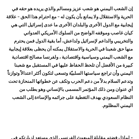
إن الشعب اليمني هو شعب عزيز ومسالم والذي يريده هو حقه في
الحرية والاستقلال ولا يمانع بأن يكون له – مع احترام هذا الحق – علاقة
إيجابية مع الدول الأخرى والبلدان الأخرى ما عدى إسرائيل التي هي
كيان غاصب وموقفه الواضح من السلوك الأمريكي العدواني
والتخريبي والداعم لإسرائيل ولداعش، أما بقية الدول فمن يحترم
منها حق شعبنا في الحرية والاستقلال يمكنه أن يحظى بعلاقة إيجابية
مع الشعب اليمني وسياسية واقتصادية ، ولفرنسا مصالح اقتصادية
كبيرة من الأفضل أن تلحظ الحفاظ عليها في المستقبل مع شعبنا
اليمني وأن تراجع سياستها السلبيّة وتسعى لتكون أكثر اعتدالاً وتوازناً
وتدعم السلام بدلاً من دعم الحرب وتكف عن خطواتها المنحازة تحت
أي عنوان ومن ذلك المؤتمر المسمى بالإنساني وهو بطلب من
النظام السعودي بهدف التغطية على جرائمه والإساءة إلى الشعب
اليمني المظلوم.
– لماذا رفضتم مقابلة المبعوث الفرنسي الذي مستعد لزيارتكم في