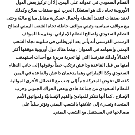
النظام السعودي في عدوانه على اليمن، إلا أن تركيز بعض الدول
الأوروبية تجاه ذلك هو استغلال الحرب لبيع صفقات سلاح وكذلك
لعقد صفقات لتنفيذ أنشطة وأعمال عسكرية مقابل مبالغ ماليّة وحتى
بيع مواقف سياسية وتبني مواقف خاطئة تجاه الشعب اليمني لصالح
النظام السعودي ولصالح النظام الإماراتي، وتقييمنا للموقف
الرسمي الفرنسي أنه يأتي بعد البريطاني في سلبيته تجاه الشعب
اليمني وإسهامه في العدوان ، بينما هناك دول أوروبية موقفها أكثر
اعتدالاً ولذلك ففرنسا التي لها تجربة مريرة مع أحداث استهدفت
أمنها من قبل القاعدة وداعش ترتكب خطأً بوقوفها إلى جانب النظام
السعودي وكذا الإماراتي وهما يدعمان داعش والقاعدة في اليمن
كفصائل تخوض المعركة جنباً إلى جنب مع الفصائل الأخرى الموالية
للنظام السعودي من جماعة هادي وبعض الحراك الجنوبي وحزب
الإصلاح ، كما أنها تتنكر للمبادئ والقيم الإنسانيّة ولمواثيق الأمم
المتحدة وتسيء إلى علاقتها بالشعب اليمني وتؤثر سلباً على
مصالحها في المستقبل مع الشعب اليمني.