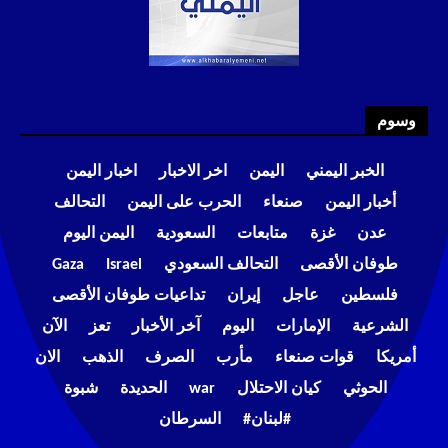
وسوم
الخبر اليمني
اليمن
اخر الاخبار
اخبار اليمن
أخبار اليمن
صنعاء
الحرب على اليمن
التحالف
عدن
غزة
متابعات
السعودية
اليمن اليوم
طوفان الأقصى
التحالف السعودي
Israel
Gaza
فلسطين
عاجل
إيران
تداعيات طوفان الأقصى
الشرعية
الإمارات
اليوم
آخر الأخبار
تعز
الآن
أمريكا
قوات صنعاء
مأرب
الصرف
الذهب
الان
الحوثي
كيان الاحتلال
war
الحديدة
شبوة
#لبنان#
السرطان