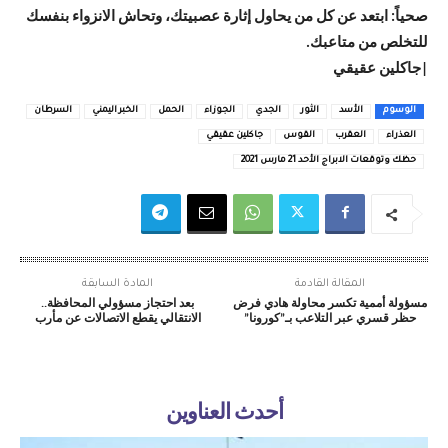
صحياً: ابتعد عن كل من يحاول إثارة عصبيتك، وتحاش الانزواء بنفسك
للتخلص من متاعبك.
|جاكلين عقيقي
الوسوم
الأسد
الثور
الجدي
الجوزاء
الحمل
الخبر اليمني
السرطان
العذراء
العقرب
القوس
جاكلين عقيقي
حظك وتوقعات الابراج الأحد 21 مارس 2021
المقالة القادمة
المادة السابقة
مسؤولة أممية تكسر محاولة هادي فرض
بعد احتجاز مسؤولي المحافظة..
حظر قسري عبر التلاعب بـ”كورونا”
الانتقالي يقطع الاتصالات عن مأرب
أحدث العناوين