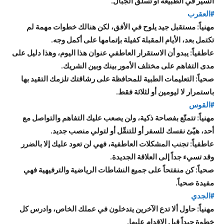
السير في الطبيعة أو تسلق الجبال.
#العقرب
مهنياً: مستقبل جيد يلوح في الأفق، لكن هنالك خطوات مهمة لم
تكتمل بعد، الأيام المقبلة كفيلة بإتمامها على أكمل وجه.
عاطفياً: يبدو أن الاستقرار العاطفي عنوان هذا اليوم، وهذا دليل على
مدى التفاهم على مختلف الأمور بينك وبين الشريك.
صحياً: التعليمات الطبية للمحافظة على رشاقتك تلزمك التقيد بها
باستمرار لا ليومين أو لثلاثة فقط.
#القوس
مهنياً: تتمتّع بفصاحة ذكية، ولن يصعب عليك التفاهم والتواصل مع
أحد، هيّئ نفسك للسفر أو للتنقّل أو لتولي منصب جديد.
عاطفياً: تجنب المشكلات العاطفية، فهي لن تعود عليك إلا بالضرر
وقد تسيء جداً إلى العلاقة الجديدة.
صحياً: كن منفتحاً على جميع النشاطات الرياضية والترفيهية فهي
مفيدة صحياً.
#الجدي
مهنياً: حاول ألا تدع الآخرين يتدخلون في عملك الخاص، وادرس كل
خطوة جيداً قبل الإقدام عليها.