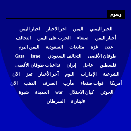
وسوم
الخبر اليمني
اليمن
اخر الاخبار
اخبار اليمن
أخبار اليمن
صنعاء
الحرب على اليمن
التحالف
عدن
غزة
متابعات
السعودية
اليمن اليوم
طوفان الأقصى
التحالف السعودي
Israel
Gaza
فلسطين
عاجل
إيران
تداعيات طوفان الأقصى
الشرعية
الإمارات
اليوم
آخر الأخبار
تعز
الآن
أمريكا
قوات صنعاء
مأرب
الصرف
الذهب
الان
الحوثي
كيان الاحتلال
war
الحديدة
شبوة
#لبنان#
السرطان