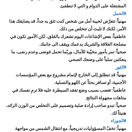
المشتعلة على الدوام و التي لا تنطفئ.
#الحمل
مهنياً: تتعرّض لخيبة أمل من شخص كنت تثق به جداً، قد يضايقك هذا
الأمر، لكنك لا تلبث أن تتخلص من ذلك.
عاطفياً: بعض الإشاعات اليوم تشعرك بالقلق، لكن الأمور تكون في
مصلحة العلاقة والشريك يدعمك ويقف الى جانبك.
صحياً: تمر بأمور مخيّبة للآمال، وربّما تحمل فوضى وعدم رضى، ما
ينعكس سلباً على وضعك الصحي.
#الثور
مهنياً: قد تنطلق إلى الخارج لإتمام مشروع مع بعض المؤسسات
الأجنبية، أو تسافر بحثاً عن اللهو والتسلية.
عاطفياً: تغضب بسبب وضع تفقد السيطرة عليه فلا ترمِ نفسك في
متاهات مجهولة النتائج.
صحياً: تبدو صاحب إرادة صلبة وتصميم على التخلص من الوزن الزائد،
هنيئاً لك.
#الجوزاء
مهنياً: تخفّ المسؤوليات تدريجياً، مع انتقال الشمس من مواجهة