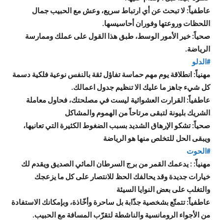
عاطفياً: لا تبحث عن أي ارتباط سريع، وعش مع الحبيب جمال
اللحظات وروعتها وفوران أحاسيسها.
صحياً: خير الأمور الوسط، طبق هذا القول على عملك وممارسة
الرياضة.
#الدلو
مهنياً: انطلاقة يوم مهم حماسة تفاؤل ثقة بالنفس نوعية فلكية دسمة
كل شيء جاهز ما عليك الا تنظيم جدول اعمالك.
عاطفياً: القرارت العشوائية ليست في مصلحتك، فحاول معاملة
الشريك بليونة لتبقى مرتاحاً من الهموم والمشاكل
صحياً: تشكو الإرهاق الشديد بسبب الضغوط الكثيرة التي تعانيها،
ويبقى الحل للتخلص منها هو الرياضة
#الحوت
مهنياً: : يدعمك القمر من برج السرطان المائي الصديق ويقدم لك
خيارات جديدة وقد يحالفك الحظ للانتصار على كل ما يزعجك
والتغلب على بعض النوايا السيئة
عاطفياً: تتمتّع بشخصية جذّابة بل ساحرة وأخّاذة، وبإمكانك الاستفادة
من الأجواء الرومانسية والناشطة لتقرّب المسافة مع الحبيب.