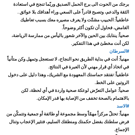
برجك من الحوت الى برج الحمل الصديق وربّما تنجح في استعادة
الثقة والدعم، وتصبح قادراً على السعي وراء أهدافك بلا عوائق .
عاطفياً: الحبيب مشتّت ولا يعرف مصيره معك بسبب تعاطيك
الغامض، فحاول أن تكون أكثر وضوحاً.
صحياً: ينتابك بين الحين والآخر شعور باليأس من ممارسة الرياضة،
لكن أنت مخطئ في هذا التفكير.
#السرطان
مهنياً: أنت في بداية الطريق نحو النجاح، لا تستعجل وتمهل وكن متأنياً
في اتخاذ أي قرار مهني لأن العبرة في النتائج.
عاطفياً: تفتقد حماستك المعهودة مع الشريك، وهذا دليل على دخول
الروتين على الخط.
صحياً: عوامل التعرّض لوعكة صحية واردة في أي لحظة، لكن
بالاهتمام بالصحة تخفف من الإصابة بها قدر الإمكان.
#الاسد
مهنياً: تحتلّ مركزاً مهمّاً وسط مجموعة أو طائفة أو جمعية وتتمكّن من
فرض سلطتك بفضل حكمتك ومنطقك السليم، فتثير الإعجاب وتنال
الإجماع.