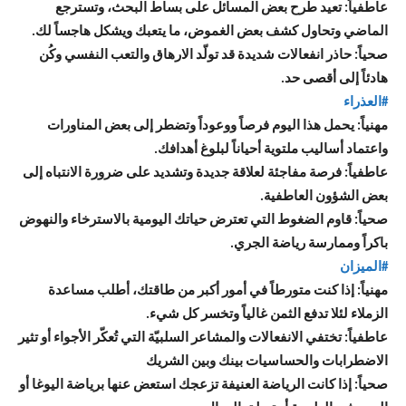
عاطفياً: تعيد طرح بعض المسائل على بساط البحث، وتسترجع
الماضي وتحاول كشف بعض الغموض، ما يتعبك ويشكل هاجساً لك.
صحياً: حاذر انفعالات شديدة قد تولّد الارهاق والتعب النفسي وكُن
هادئاً إلى أقصى حد.
#العذراء
مهنياً: يحمل هذا اليوم فرصاً ووعوداً وتضطر إلى بعض المناورات
واعتماد أساليب ملتوية أحياناً لبلوغ أهدافك.
عاطفياً: فرصة مفاجئة لعلاقة جديدة وتشديد على ضرورة الانتباه إلى
بعض الشؤون العاطفية.
صحياً: قاوم الضغوط التي تعترض حياتك اليومية بالاسترخاء والنهوض
باكراً وممارسة رياضة الجري.
#الميزان
مهنياً: إذا كنت متورطاً في أمور أكبر من طاقتك، أطلب مساعدة
الزملاء لئلا تدفع الثمن غالياً وتخسر كل شيء.
عاطفياً: تختفي الانفعالات والمشاعر السلبيّة التي تُعكّر الأجواء أو تثير
الاضطرابات والحساسيات بينك وبين الشريك
صحياً: إذا كانت الرياضة العنيفة تزعجك استعض عنها برياضة اليوغا أو