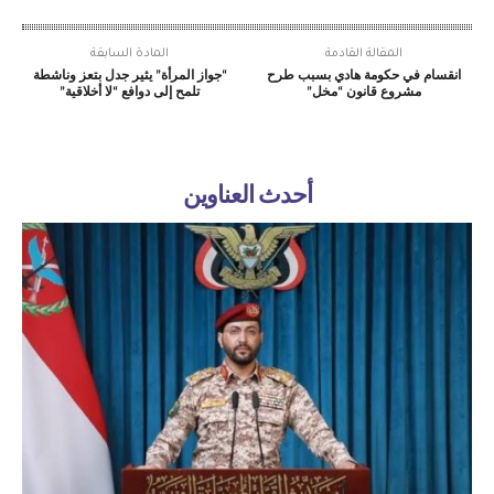
المقالة القادمة
المادة السابقة
انقسام في حكومة هادي بسبب طرح
“جواز المرأة” يثير جدل بتعز وناشطة
مشروع قانون “مخل”
تلمح إلى دوافع “لا أخلاقية”
أحدث العناوين