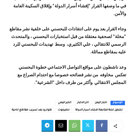
في ما وصفها القرار “إفشاء أسرار الدولة” وإقلاق السكينة العامة
والأمن.
وجاء القرار بعد يوم على انتقادات للبحسني على خلفية نشر مقاطع
“مخلة” لصحفية معتقلة من قبل استخبارات البحسني ، والمتحدث
الرسمي للانتقالي ، علي الكثيري، وسط تهديدات للبحسني للرد
عليه بمقاطع مماثلة.
وعد ناشطون على مواقع التواصل الاجتماعي خطوة البحسني
تعكس مخاوفه من نشر فضائحه خصوصا مع احتدام الصراع مع
المجلس الانتقالي وأكثر من طرف داخل “الشرعية”.
الوسوم
اخبار اليمن
اخر الاخبار
الخبر اليمني
تشكيل لجنة لمتابعة افشاء اسرار الدولة
حضرموت
طوارئ بعد تسريب مقاطع اباحية