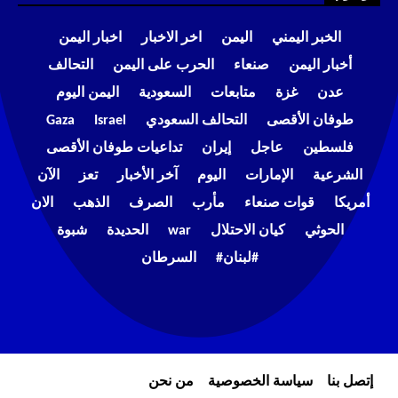
الخبر اليمني
اليمن
اخر الاخبار
اخبار اليمن
أخبار اليمن
صنعاء
الحرب على اليمن
التحالف
عدن
غزة
متابعات
السعودية
اليمن اليوم
طوفان الأقصى
التحالف السعودي
Israel
Gaza
فلسطين
عاجل
إيران
تداعيات طوفان الأقصى
الشرعية
الإمارات
اليوم
آخر الأخبار
تعز
الآن
أمريكا
قوات صنعاء
مأرب
الصرف
الذهب
الان
الحوثي
كيان الاحتلال
war
الحديدة
شبوة
#لبنان#
السرطان
إتصل بنا
سياسة الخصوصية
من نحن