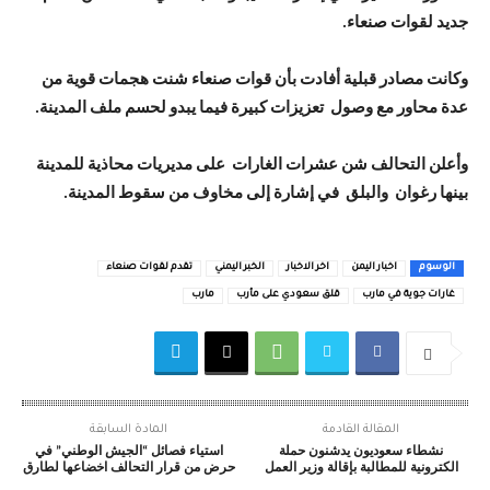
جديد لقوات صنعاء.
وكانت مصادر قبلية أفادت بأن قوات صنعاء شنت هجمات قوية من
عدة محاور مع وصول تعزيزات كبيرة فيما يبدو لحسم ملف المدينة.
وأعلن التحالف شن عشرات الغارات على مديريات محاذية للمدينة
بينها رغوان والبلق في إشارة إلى مخاوف من سقوط المدينة.
الوسوم
اخبار اليمن
اخر الاخبار
الخبر اليمني
تقدم لقوات صنعاء
غارات جوية في مارب
قلق سعودي على مأرب
مارب
المقالة القادمة
المادة السابقة
نشطاء سعوديون يدشنون حملة
استياء فصائل “الجيش الوطني” في
الكترونية للمطالبة بإقالة وزير العمل
حرض من قرار التحالف اخضاعها لطارق