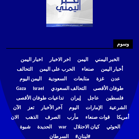
وسوم
الخبر اليمني
اليمن
اخر الاخبار
اخبار اليمن
أخبار اليمن
صنعاء
الحرب على اليمن
التحالف
عدن
غزة
متابعات
السعودية
اليمن اليوم
طوفان الأقصى
التحالف السعودي
Israel
Gaza
فلسطين
عاجل
إيران
تداعيات طوفان الأقصى
الشرعية
الإمارات
اليوم
آخر الأخبار
تعز
الآن
أمريكا
قوات صنعاء
مأرب
الصرف
الذهب
الان
الحوثي
كيان الاحتلال
war
الحديدة
شبوة
#لبنان#
السرطان