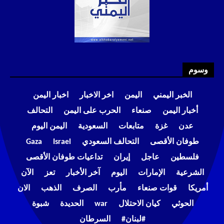
وسوم
الخبر اليمني
اليمن
اخر الاخبار
اخبار اليمن
أخبار اليمن
صنعاء
الحرب على اليمن
التحالف
عدن
غزة
متابعات
السعودية
اليمن اليوم
طوفان الأقصى
التحالف السعودي
Israel
Gaza
فلسطين
عاجل
إيران
تداعيات طوفان الأقصى
الشرعية
الإمارات
اليوم
آخر الأخبار
تعز
الآن
أمريكا
قوات صنعاء
مأرب
الصرف
الذهب
الان
الحوثي
كيان الاحتلال
war
الحديدة
شبوة
#لبنان#
السرطان