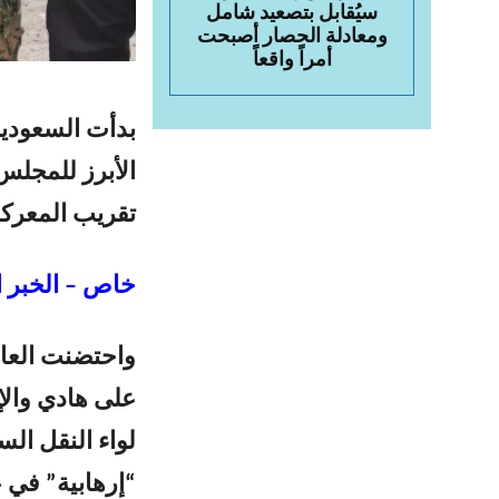
سيُقابل بتصعيد شامل
ومعادلة الحصار أصبحت
أمراً واقعاً
بدأت السعودي
الأبرز للمجلس
تقريب المعركة
خاص – الخبر ا
واحتضنت العا
على هادي والإ
لواء النقل الس
“إرهابية” في 