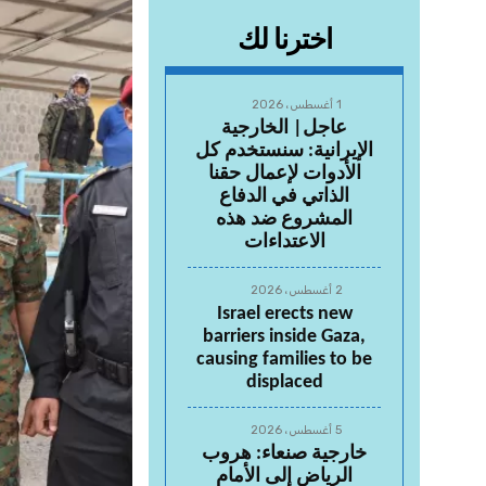
اخترنا لك
1 أغسطس، 2026
عاجل| الخارجية
الإيرانية: سنستخدم كل
الأدوات لإعمال حقنا
الذاتي في الدفاع
المشروع ضد هذه
الاعتداءات
2 أغسطس، 2026
Israel erects new
barriers inside Gaza,
causing families to be
displaced
5 أغسطس، 2026
خارجية صنعاء: هروب
الرياض إلى الأمام