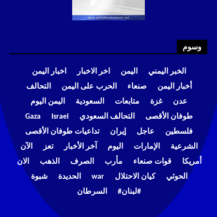
وسوم
الخبر اليمني
اليمن
اخر الاخبار
اخبار اليمن
أخبار اليمن
صنعاء
الحرب على اليمن
التحالف
عدن
غزة
متابعات
السعودية
اليمن اليوم
طوفان الأقصى
التحالف السعودي
Israel
Gaza
فلسطين
عاجل
إيران
تداعيات طوفان الأقصى
الشرعية
الإمارات
اليوم
آخر الأخبار
تعز
الآن
أمريكا
قوات صنعاء
مأرب
الصرف
الذهب
الان
الحوثي
كيان الاحتلال
war
الحديدة
شبوة
#لبنان#
السرطان