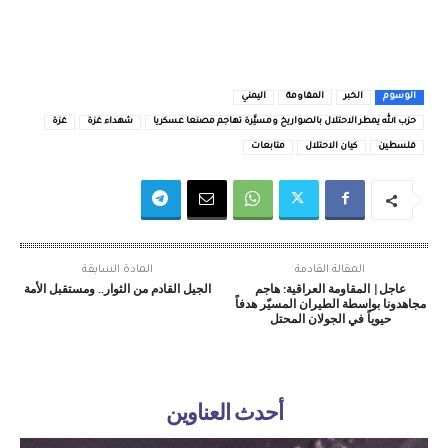
الوسوم
الخبر
المقاومة
اليمني
حزب الله يمطر الاحتلال بالصواريخ ومسيَّرة تهاجم مصنعا عسكريا
شهداء غزة
غزة
فلسطين
كيان الاحتلال
متابعات
المقالة القادمة
المادة السابقة
عاجل| المقاومة العراقية: هاجم
الجيل القادم من الثوار.. ومستقبل الأمة
مجاهدونا بواسطة الطيران المسيّر هدفاً
حيوياً في الجولان المحتل
أحدث العناوين