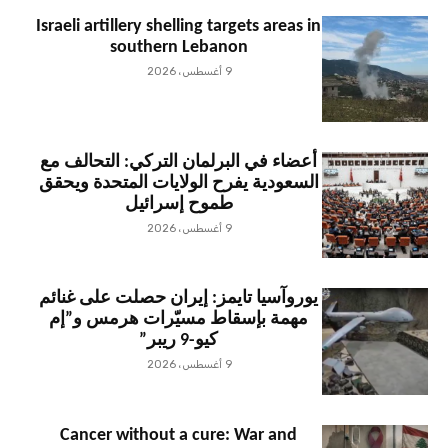
Israeli artillery shelling targets areas in
southern Lebanon
9 أغسطس، 2026
أعضاء في البرلمان التركي: التحالف مع
السعودية يفرح الولايات المتحدة ويحقق
طموح إسرائيل
9 أغسطس، 2026
يوروآسيا تايمز: إيران حصلت على غنائم
مهمة بإسقاط مسيّرات هرمس و”إم
كيو-9 ريبر”
9 أغسطس، 2026
Cancer without a cure: War and