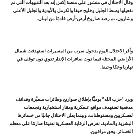
وقال الاحتلال في منشور على منصة إكس إنه بعد التنبيهات التي تم
تفعيلها وسط الجليل وخليج حيفا والكرمل والأودية والجليل الأعلى
وشارون، تم رصد صاروخ أرض-أرض قادمًا من لبنان.
وأقر الاحتلال اليوم بدخول سرب من المسيرات استهدفت شمال
الأراضي المحتلة فيما دوت صافرات الإنذار تدوي دون توقف في
نهاريا وعكا وحيفا.
ويرد “حزب الله” يوميًّا بإطلاق صواريخ وطائرات مسيَّرة وقذائف
مدفعية تستهدف مواقع عسكرية ومقار استخبارية وتجمعات
لعسكريين ومستوطنات، وبينما يعلن الاحتلال جانبًا من خسائرها
البشرية والمادية، تفرض الرقابة العسكرية تعتيمًا صارمًا على معظم
الخسائر، وفق مراقبين.