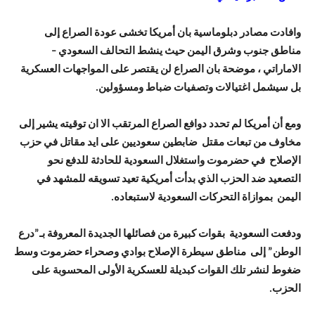
وافادت مصادر دبلوماسية بان أمريكا تخشى عودة الصراع إلى
مناطق جنوب وشرق اليمن حيث ينشط التحالف السعودي –
الاماراتي ، موضحة بان الصراع لن يقتصر على المواجهات العسكرية
بل سيشمل اغتيالات وتصفيات ضباط ومسؤولين.
ومع أن أمريكا لم تحدد دوافع الصراع المرتقب الا ان توقيته يشير إلى
مخاوف من تبعات مقتل ضابطين سعوديين على ايد مقاتل في حزب
الإصلاح في حضرموت واستغلال السعودية للحادثة للدفع نحو
التصعيد ضد الحزب الذي بدأت أمريكية تعيد تسويقه للمشهد في
اليمن بموازاة التحركات السعودية لاستبعاده.
ودفعت السعودية بقوات كبيرة من فصائلها الجديدة المعروفة بـ”درع
الوطن” إلى مناطق سيطرة الإصلاح بوادي وصحراء حضرموت وسط
ضغوط لنشر تلك القوات كبديلة للعسكرية الأولى المحسوبة على
الحزب.