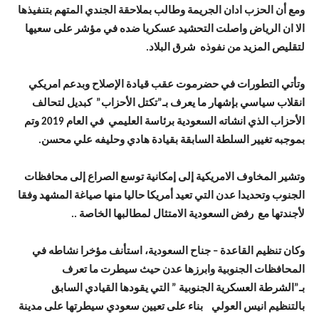
ومع أن الحزب ادان الجريمة وطالب بملاحقة الجندي المتهم بتنفيذها
الا ان الرياض واصلت التحشيد عسكريا ضده في مؤشر على سعيها
لتقليص المزيد من نفوذه شرق البلاد.
وتأتي التطورات في حضرموت عقب قيادة الإصلاح وبدعم امريكي
انقلاب سياسي بإشهار ما يعرف بـ”تكتل الأحزاب” كبديل لتحالف
الأحزاب الذي انشاته السعودية برئاسة العليمي في العام 2019 وتم
بموجبه تغيير السلطة السابقة بقيادة هادي وحليفه علي محسن.
وتشير المخاوف الامريكية إلى إمكانية توسع الصراع إلى محافظات
الجنوب وتحديدا عدن التي تعيد أمريكا حاليا منها صياغة المشهد وفقا
لأجندتها مع رفض السعودية الامتثال لمطالبها الخاصة ..
وكان تنظيم القاعدة – جناح السعودية، استأنف مؤخرا نشاطه في
المحافظات الجنوبية وابرزها عدن حيث سيطرت ما تعرف
بـ”الشرطة العسكرية الجنوبية ” التي يقودها القيادي السابق
بالتنظيم انيس العولي بناء على تعيين سعودي سيطرتها على مدينة