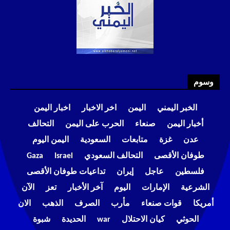
وسوم
الخبر اليمني
اليمن
اخر الاخبار
اخبار اليمن
أخبار اليمن
صنعاء
الحرب على اليمن
التحالف
عدن
غزة
متابعات
السعودية
اليمن اليوم
طوفان الأقصى
التحالف السعودي
Israel
Gaza
فلسطين
عاجل
إيران
تداعيات طوفان الأقصى
الشرعية
الإمارات
اليوم
آخر الأخبار
تعز
الآن
أمريكا
قوات صنعاء
مأرب
الصرف
الذهب
الان
الحوثي
كيان الاحتلال
war
الحديدة
شبوة