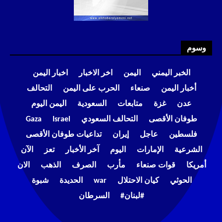
وسوم
الخبر اليمني
اليمن
اخر الاخبار
اخبار اليمن
أخبار اليمن
صنعاء
الحرب على اليمن
التحالف
عدن
غزة
متابعات
السعودية
اليمن اليوم
طوفان الأقصى
التحالف السعودي
Israel
Gaza
فلسطين
عاجل
إيران
تداعيات طوفان الأقصى
الشرعية
الإمارات
اليوم
آخر الأخبار
تعز
الآن
أمريكا
قوات صنعاء
مأرب
الصرف
الذهب
الان
الحوثي
كيان الاحتلال
war
الحديدة
شبوة
#لبنان#
السرطان