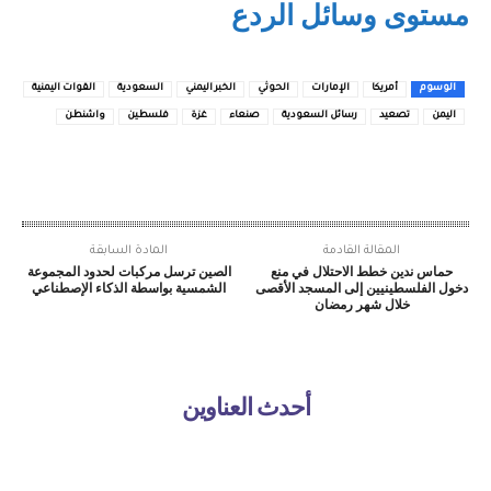
مستوى وسائل الردع
الوسوم
أمريكا
الإمارات
الحوثي
الخبر اليمني
السعودية
القوات اليمنية
اليمن
تصعيد
رسائل السعودية
صنعاء
غزة
فلسطين
واشنطن
المقالة القادمة
المادة السابقة
حماس ندين خطط الاحتلال في منع
الصين ترسل مركبات لحدود المجموعة
دخول الفلسطينيين إلى المسجد الأقصى
الشمسية بواسطة الذكاء الإصطناعي
خلال شهر رمضان
أحدث العناوين