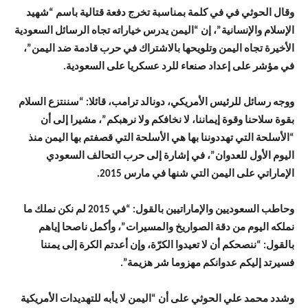
وقال الحوثي في في كلمة بمناسبة تخرج دفعة قتالية باسم “شهيد
الإسلام والإنسانية”، إن “اليمن يدرس خياراته تجاه الرسائل السعودية
الأخيرة تجاه اليمن وتلويحها بالاشتراك في حرب قادمة ضد اليمن”،
في مؤشر على إعداد صنعاء للرد عسكريا على السعودية.
ووجه رسائل للرئيس الأمريكي، دونالد ترامب، قائلا: “سننتزع السلام
بقوة سلاحنا وقوة إيماننا، لا نخافكم ولا نرهبكم”، مشيرا إلى أن
“الأسلحة التي تهددوننا بها هي الأسلحة التي قصفتم بها اليمن منذ
اليوم الأول للعدوان”، في إشارة إلى حرب التحالف السعودي
الإماراتي على اليمن التي شنها في مارس 2015.
وحاطب السعوديين والإماراتيين بالقول: “في 2015 لم نكن نملك ما
نملكه اليوم من دقة الصواريخ والمسيرات”، وأكمل ناصحا إياهم
بالقول: “ننصحكم أن لا تعيدوا الكرّة، وإن أعدتم الكرة إلى يمننا
فسيرتد إليكم عدوانكم مهزوما شر هزيمة”.
وشدد محمد علي الحوثي على أن “اليمن لا يأبه للتهديدات الأمريكية