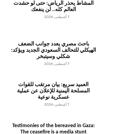
المشاط يحذر الرياض: حتى لو حشدت
العالم كله.. لن ينفعك
7 أغسطس، 2026
باحث مصري يعدد جوانب الضعف
الهيكلي للتحالف السعودي الجديد ويؤكد:
شكلي وسيتبخر
7 أغسطس، 2026
العميد سريع: بيان مرتقب للقوات
المسلحة اليمنية للإعلان عن عملية
عسكرية نوعية
7 أغسطس، 2026
Testimonies of the bereaved in Gaza:
The ceasefire is a media stunt