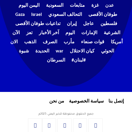
عدن
غزة
متابعات
السعودية
اليمن اليوم
طوفان الأقصى
التحالف السعودي
Israel
Gaza
فلسطين
عاجل
إيران
تداعيات طوفان الأقصى
الشرعية
الإمارات
اليوم
آخر الأخبار
تعز
الآن
أمريكا
قوات صنعاء
مأرب
الصرف
الذهب
الان
الحوثي
كيان الاحتلال
war
الحديدة
شبوة
#لبنان#
السرطان
إتصل بنا
سياسة الخصوصية
من نحن
جميع الحقوق محفوظة للخبر اليمني 2025م