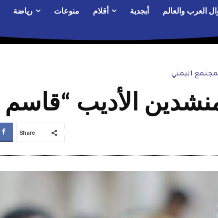
ال العرب والعالم
أبجدية
أقلام
منوعات
رياضة
مجتمع اليمني
نشدين الأديب “قاسم ز
Share