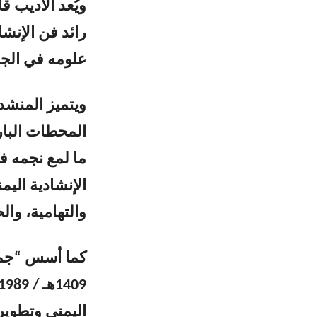
ويُعد الأديب 
علومه في الجام
ويتميز المنشد
المحطات البار
ما لمع نجمه ف
الإنشادية اليم
والتهامية، وال
كما أسس “جمعي
اليمني وتطوي