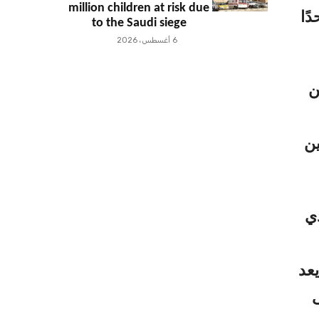
million children at risk due
ًا
to the Saudi siege
6 أغسطس، 2026
ن
ين
ي
يعد
ى