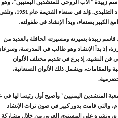
قاسم زبيدة “الأب الروحي للمنشدين اليمنيين”، وهو
رائد فن الإنشاد التقليدي. وُلد في صنعاء القديمة عام 1951، وتل
ع الكبير بصنعاء، وبدأ الإنشاد في طفولته.
 قاسم زبيدة بسيرته ومسيرته الحافلة بالعديد من
زة، إذ بدأ الإنشاد وهو طالب في المدرسة، وسرعا
ي فن النشيد، إذ برع في تقديم مختلف الألوان
نية والمقامات، ويشمل ذلك الألوان الصنعانية،
حضرمية.
ة المنشدين اليمنيين” وأصبح أول رئيسا لها في ع
1409هـ / 1989م، والتي قامت بدور كبير في صون تراث الإنشاد
ره، ونشره على المستوى العربي من خلال مشاركة