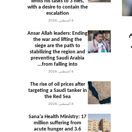
limits his tasks to 3 files,
with a desire to contain the
escalation
6 أغسطس، 2026
Ansar Allah leaders: Ending
م
the war and lifting the
siege are the path to
stabilizing the region and
preventing Saudi Arabia
from falling into...
6 أغسطس، 2026
The rise of oil prices after
targeting a Saudi tanker in
the Red Sea
6 أغسطس، 2026
Sana’a Health Ministry: 17
million suffering from
acute hunger and 3.6