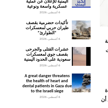
اليمنية للإعلان عن عملية
عسكرية واسعة ونوعية
6 أغسطس، 2026
تأكيدات حضرمية بقصف
طيران حربي لمعسكرات
“الطوارئ”
6 أغسطس، 2026
ة
عشرات القتلى والجرحى
 مليارات
بقصف جوي لمعسكرات
سعودية على الحدود اليمنية
6 أغسطس، 2026
A great danger threatens
the health of heart and
dental patients in Gaza due
ة
to the Israeli siege
6 أغسطس، 2026
 أن