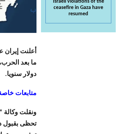
Israeli violations of the
ceasefire in Gaza have
resumed
أعلنت إيران ع
دولار سنويا.
متابعات خاصة-
ونقلت وكالة “ف
تحظى بقبول دو