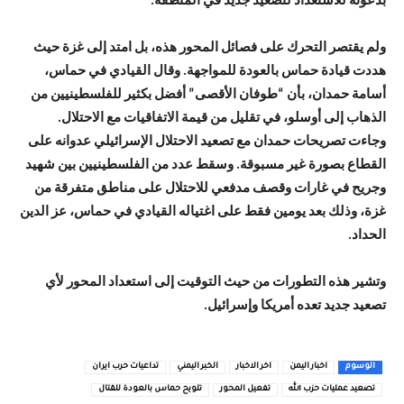
بدعوته للاستعداد لتصعيد جديد في المنطقة.
ولم يقتصر التحرك على فصائل المحور هذه، بل امتد إلى غزة حيث
هددت قيادة حماس بالعودة للمواجهة. وقال القيادي في حماس،
أسامة حمدان، بأن “طوفان الأقصى” أفضل بكثير للفلسطينيين من
الذهاب إلى أوسلو، في تقليل من قيمة الاتفاقيات مع الاحتلال.
وجاءت تصريحات حمدان مع تصعيد الاحتلال الإسرائيلي عدوانه على
القطاع بصورة غير مسبوقة. وسقط عدد من الفلسطينيين بين شهيد
وجريح في غارات وقصف مدفعي للاحتلال على مناطق متفرقة من
غزة، وذلك بعد يومين فقط على اغتياله القيادي في حماس، عز الدين
الحداد.
وتشير هذه التطورات من حيث التوقيت إلى استعداد المحور لأي
تصعيد جديد تعده أمريكا وإسرائيل.
الوسوم
اخبار اليمن
اخر الاخبار
الخبر اليمني
تداعيات حرب ايران
تصعيد عمليات حزب الله
تفعيل المحور
تلويح حماس بالعودة للقتال