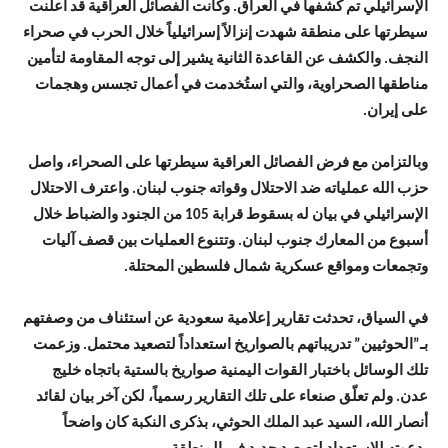
الإسرائيلي تم كشفها في العراق. وكانت الفصائل العراقية قد أعلنت
سيطرتها على منطقة شهدت إنزالاً إسرائيلياً خلال الحرب في صحراء
النجف. والكشف عن القاعدة الثانية يشير إلى توجه المقاومة لتأمين
مناطقها الصحراوية، والتي استُخدمت في أعمال تجسس وهجمات
على إيران.
وبالتزامن مع فرض الفصائل العراقية سيطرتها على الصحراء، واصل
حزب الله عملياته ضد الاحتلال وقواته جنوب لبنان. واعترف الاحتلال
الإسرائيلي في بيان له بسقوط قرابة 105 من الجنود والضباط خلال
أسبوع من المعارك جنوب لبنان. وتتنوع العمليات بين قصف آليات
وتجمعات ومواقع عسكرية شمال فلسطين المحتلة.
في السياق، تحدثت تقارير إعلامية سعودية عن استئناف من وصفتهم
بـ”الحوثيين” تدريباتهم بالصواريخ استعداداً لتصعيد محتمل. وزعمت
تلك الوسائل باختبار القوات اليمنية صواريخ بالستية باتجاه خليج
عدن. ولم تعلّق صنعاء على تلك التقارير رسمياً، لكن آخر بيان لقائد
أنصار الله، السيد عبد الملك الحوثي، بذكرى النكبة كان واضحاً