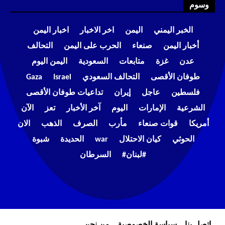
وسوم
الخبر اليمني
اليمن
اخر الاخبار
اخبار اليمن
أخبار اليمن
صنعاء
الحرب على اليمن
التحالف
عدن
غزة
متابعات
السعودية
اليمن اليوم
طوفان الأقصى
التحالف السعودي
Israel
Gaza
فلسطين
عاجل
إيران
تداعيات طوفان الأقصى
الشرعية
الإمارات
اليوم
آخر الأخبار
تعز
الآن
أمريكا
قوات صنعاء
مأرب
الصرف
الذهب
الان
الحوثي
كيان الاحتلال
war
الحديدة
شبوة
#لبنان#
السرطان
إتصل بنا
سياسة الخصوصية
من نحن