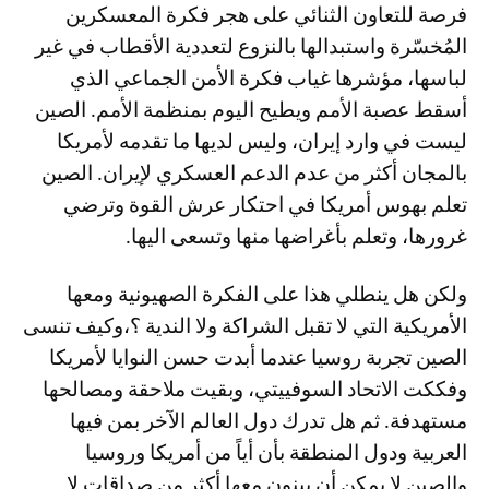
فرصة للتعاون الثنائي على هجر فكرة المعسكرين
المُخسّرة واستبدالها بالنزوع لتعددية الأقطاب في غير
لباسها، مؤشرها غياب فكرة الأمن الجماعي الذي
أسقط عصبة الأمم ويطيح اليوم بمنظمة الأمم. الصين
ليست في وارد إيران، وليس لديها ما تقدمه لأمريكا
بالمجان أكثر من عدم الدعم العسكري لإيران. الصين
تعلم بهوس أمريكا في احتكار عرش القوة وترضي
غرورها، وتعلم بأغراضها منها وتسعى اليها.
ولكن هل ينطلي هذا على الفكرة الصهيونية ومعها
الأمريكية التي لا تقبل الشراكة ولا الندية ؟،وكيف تنسى
الصين تجربة روسيا عندما أبدت حسن النوايا لأمريكا
وفككت الاتحاد السوفييتي، وبقيت ملاحقة ومصالحها
مستهدفة. ثم هل تدرك دول العالم الآخر بمن فيها
العربية ودول المنطقة بأن أياً من أمريكا وروسيا
والصين لا يمكن أن يبنون معها أكثر من صداقات لا