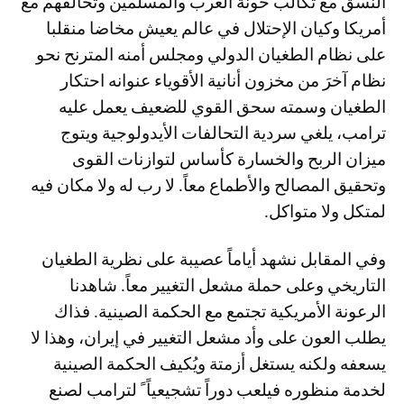
النسق مع تكالب خونة العرب والمسلمين وتحالفهم مع
أمريكا وكيان الإحتلال في عالم يعيش مخاضا منقلبا
على نظام الطغيان الدولي ومجلس أمنه المترنح نحو
نظام آخرَ من مخزون أنانية الأقوياء عنوانه احتكار
الطغيان وسمته سحق القوي للضعيف يعمل عليه
ترامب، يلغي سردية التحالفات الأيدولوجية ويتوج
ميزان الربح والخسارة كأساس لتوازنات القوى
وتحقيق المصالح والأطماع معاً. لا رب له ولا مكان فيه
لمتكل ولا متواكل.
وفي المقابل نشهد أياماً عصيبة على نظرية الطغيان
التاريخي وعلى حملة مشعل التغيير معاً. شاهدنا
الرعونة الأمريكية تجتمع مع الحكمة الصينية. فذاك
يطلب العون على وأد مشعل التغيير في إيران، وهذا لا
يسعفه ولكنه يستغل أزمتة ويُكيف الحكمة الصينية
لخدمة منظوره فيلعب دوراً تشجيعياً ً لترامب لصنع