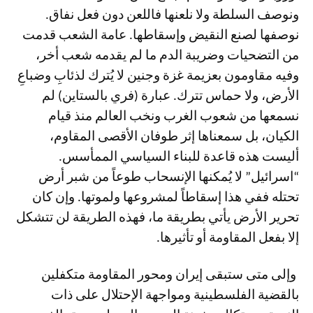
ونوصف السلطة ولا نلعنها فاللعن دون فعل نفاق.
نوصفها لصنع النقيض وإسقاطها. عامة الشعب قدمت
من التضحيات وضريبة الدم ما لم يقدمه شعب أخر،
وفيه مقاومون بعزيمة غزة وجنين لا يُترك لذئابِ وضباعِ
الأرض، ولا حماس تترك. عبارة (فري بالستاين) لم
نسمعها من شعوب الغرب ونخب العالم منذ قيام
الكيان، بل سمعناها إثر طوفان الأقصى المقاوم،
أليست هذه قاعدة للبناء السياسي الممأسس.
“اسرائيل” لا يُمكنها الإنسحاب طوعاً من شبر أرض
تحتله ففي هذا إسقاطاً لمشروعها ولموتها. وإن كان
تحرير الأرض يأتي بطريقة ما، فهذه الطريقة لن تتشكل
إلا بفعل المقاومة أو تأثيرها.
وإلى متى ستبقى إيران ومحور المقاومة متكفلين
بالقضية الفلسطينية ومواجهة الإحتلال على ذات