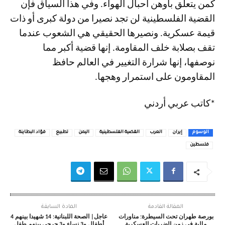
كمن يتعلق بأوهن أحبال الهواء. وفي هذا السياق فإن
القضية الفلسطينية لن تجد نصيرا من دولة كبرى أو ذات
قيمة عسكرية. ونصيرها الحقيقي هي الشعوب عندما
تقف بصلابة خلف المقاومة. إنها قضية أكبر مما
نوصفها، إنها شرارة التغيير في العالم حافظ
المقاومون على استمرار وهجها.
*كاتب عربي أردني
الوسوم
إيران
العرب
القضية الفلسطينية
اليمن
تطبيع
فؤاد البطاينة
فلسطين
المقالة القادمة
المادة السابقة
بورصة طهران تحت السيطرة: مناورات
عاجل| الصحة اللبنانية: 14 شهيدا بينهم 4
مالية في زمن الضربات العسكرية
أطفال و3 نساء و3 جرحى بينهم طفل