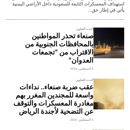
استهداف المعسكرات التابعة للسعودية داخل الأراضي اليمنية
يأتي في إطار حق...
أحدث العناوين
صنعاء تحذر المواطنين
بالمحافظات الجنوبية من
الاقتراب من “تجمعات
العدوان”
6 أغسطس، 2026
أحدث العناوين
عقب ضربة صنعاء.. نداءات
واسعة للمجندين المغرر بهم
مغادرة المعسكرات والتوقف
عن التضحية لأجندة الرياض
6 أغسطس، 2026