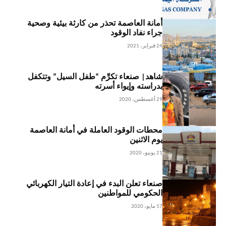
أمانة العاصمة تحذر من كارثة بيئية وصحية
جراء نفاد الوقود
24 فبراير، 2021
شاهد| صنعاء تكرِّم “طفل السيل” وتتكفل
بدراسته وإيواء أسرته
29 أغسطس، 2020
محطات الوقود العاملة في أمانة العاصمة
يوم الاثنين
21 يونيو، 2020
صنعاء تعلن البدء في إعادة التيار الكهربائي
الحكومي للمواطنين
17 مايو، 2020