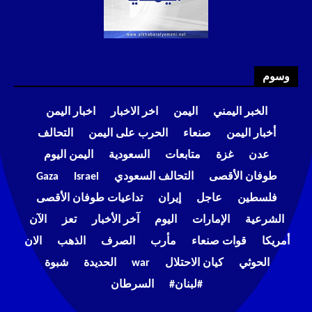
وسوم
الخبر اليمني
اليمن
اخر الاخبار
اخبار اليمن
أخبار اليمن
صنعاء
الحرب على اليمن
التحالف
عدن
غزة
متابعات
السعودية
اليمن اليوم
طوفان الأقصى
التحالف السعودي
Israel
Gaza
فلسطين
عاجل
إيران
تداعيات طوفان الأقصى
الشرعية
الإمارات
اليوم
آخر الأخبار
تعز
الآن
أمريكا
قوات صنعاء
مأرب
الصرف
الذهب
الان
الحوثي
كيان الاحتلال
war
الحديدة
شبوة
#لبنان#
السرطان