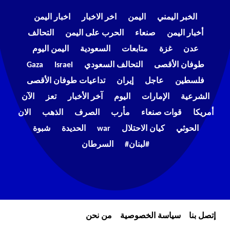
الخبر اليمني
اليمن
اخر الاخبار
اخبار اليمن
أخبار اليمن
صنعاء
الحرب على اليمن
التحالف
عدن
غزة
متابعات
السعودية
اليمن اليوم
طوفان الأقصى
التحالف السعودي
Israel
Gaza
فلسطين
عاجل
إيران
تداعيات طوفان الأقصى
الشرعية
الإمارات
اليوم
آخر الأخبار
تعز
الآن
أمريكا
قوات صنعاء
مأرب
الصرف
الذهب
الان
الحوثي
كيان الاحتلال
war
الحديدة
شبوة
#لبنان#
السرطان
إتصل بنا
سياسة الخصوصية
من نحن