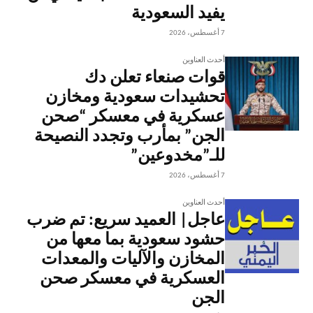
يفيد السعودية
7 أغسطس، 2026
أحدث العناوين
قوات صنعاء تعلن دك
تحشيدات سعودية ومخازن
عسكرية في معسكر “صحن
الجن” بمأرب وتجدد النصيحة
للـ”مخدوعين”
7 أغسطس، 2026
أحدث العناوين
عاجل| العميد سريع: تم ضرب
حشود سعودية بما معها من
المخازن والآليات والمعدات
العسكرية في معسكر صحن
الجن