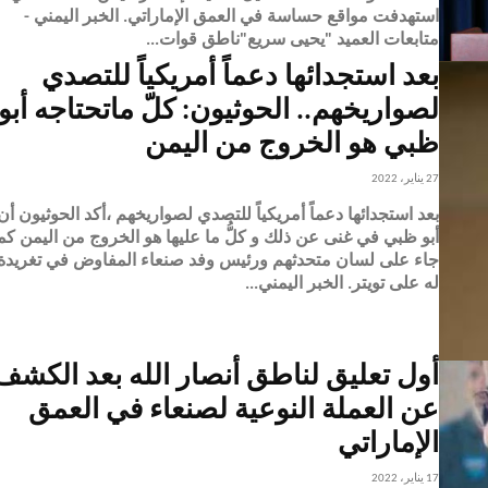
استهدفت مواقع حساسة في العمق الإماراتي. الخبر اليمني -
متابعات العميد "يحيى سريع"ناطق قوات...
بعد استجدائها دعماً أمريكياً للتصدي
لصواريخهم.. الحوثيون: كلّ ماتحتاجه أبو
ظبي هو الخروج من اليمن
27 يناير، 2022
بعد استجدائها دعماً أمريكياً للتصدي لصواريخهم ،أكد الحوثيون أن
أبو ظبي في غنى عن ذلك و كلُّ ما عليها هو الخروج من اليمن كم
جاء على لسان متحدثهم ورئيس وفد صنعاء المفاوض في تغريدة
له على تويتر. الخبر اليمني...
أول تعليق لناطق أنصار الله بعد الكشف
عن العملة النوعية لصنعاء في العمق
الإماراتي
17 يناير، 2022