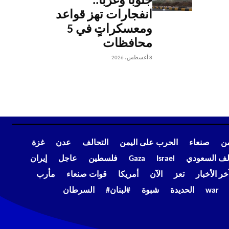
جنوباً وغرباً..
انفجارات تهز قواعد
ومعسكراتٍ في 5
محافظات
8 أغسطس، 2026
من
صنعاء
الحرب على اليمن
التحالف
عدن
غزة
الف السعودي
Israel
Gaza
فلسطين
عاجل
إيران
خر الأخبار
تعز
الآن
أمريكا
قوات صنعاء
مأرب
war
الحديدة
شبوة
#لبنان#
السرطان