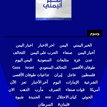
وسوم
الخبر اليمني
اليمن
اخر الاخبار
اخبار اليمن
أخبار اليمن
صنعاء
الحرب على اليمن
التحالف
عدن
غزة
متابعات
السعودية
اليمن اليوم
طوفان الأقصى
التحالف السعودي
Israel
Gaza
فلسطين
عاجل
إيران
تداعيات طوفان الأقصى
الشرعية
الإمارات
اليوم
آخر الأخبار
تعز
الآن
أمريكا
قوات صنعاء
الصرف
مأرب
الذهب
الان
الحوثي
كيان الاحتلال
war
الحديدة
شبوة
#لبنان#
السرطان