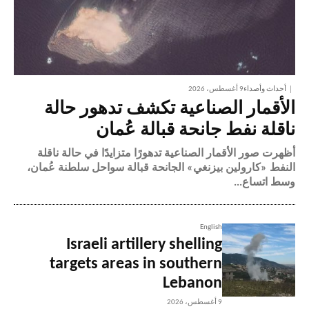
أحداث وأصداء
9 أغسطس، 2026
الأقمار الصناعية تكشف تدهور حالة
ناقلة نفط جانحة قبالة عُمان
أظهرت صور الأقمار الصناعية تدهورًا متزايدًا في حالة ناقلة
النفط «كارولين بيزنغي» الجانحة قبالة سواحل سلطنة عُمان،
وسط اتساع...
English
Israeli artillery shelling
targets areas in southern
Lebanon
9 أغسطس، 2026