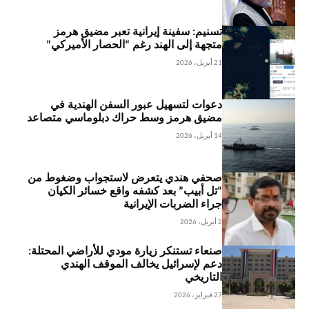
تسنيم: سفينة إيرانية تعبر مضيق هرمز
متجهة إلى الهند رغم “الحصار الأميركي”
21 أبريل، 2026
دعوات لتسهيل عبور السفن الهندية في
مضيق هرمز وسط حراك دبلوماسي متصاعد
14 أبريل، 2026
صحفي هندي يتعرض لاستجواب وضغوط من
“تل أبيب” بعد كشفه واقع خسائر الكيان
جراء الضربات الإيرانية
2 أبريل، 2026
صنعاء تستنكر زيارة مودي للأراضي المحتلة:
دعم لإسرائيل يخالف الموقف الهندي
التاريخي
27 فبراير، 2026