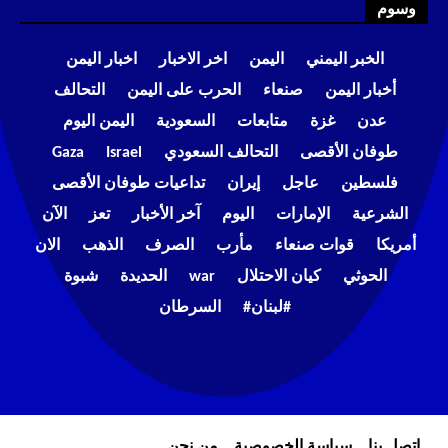
وسوم
الخبر اليمني
اليمن
اخر الاخبار
اخبار اليمن
أخبار اليمن
صنعاء
الحرب على اليمن
التحالف
عدن
غزة
متابعات
السعودية
اليمن اليوم
طوفان الأقصى
التحالف السعودي
Israel
Gaza
فلسطين
عاجل
إيران
تداعيات طوفان الأقصى
الشرعية
الإمارات
اليوم
آخر الأخبار
تعز
الآن
أمريكا
قوات صنعاء
مأرب
الصرف
الذهب
الان
الحوثي
كيان الاحتلال
war
الحديدة
شبوة
#لبنان#
السرطان
إتصل بنا
سياسة الخصوصية
من نحن