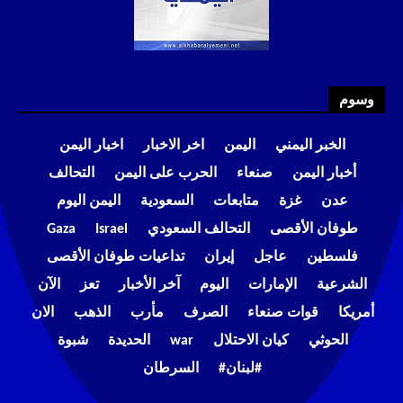
وسوم
الخبر اليمني
اليمن
اخر الاخبار
اخبار اليمن
أخبار اليمن
صنعاء
الحرب على اليمن
التحالف
عدن
غزة
متابعات
السعودية
اليمن اليوم
طوفان الأقصى
التحالف السعودي
Israel
Gaza
فلسطين
عاجل
إيران
تداعيات طوفان الأقصى
الشرعية
الإمارات
اليوم
آخر الأخبار
تعز
الآن
أمريكا
قوات صنعاء
الصرف
مأرب
الذهب
الان
الحوثي
كيان الاحتلال
war
الحديدة
شبوة
#لبنان#
السرطان