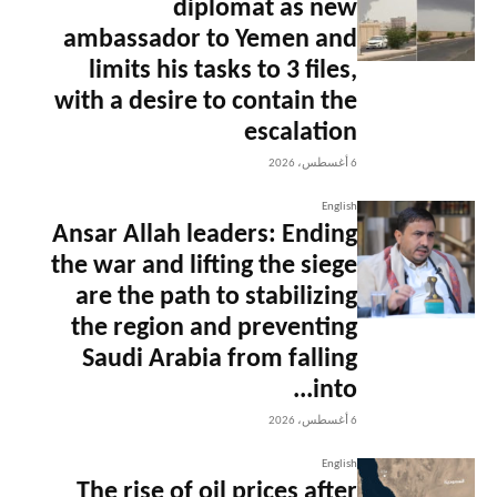
diplomat as new
ambassador to Yemen and
limits his tasks to 3 files,
with a desire to contain the
escalation
6 أغسطس، 2026
English
Ansar Allah leaders: Ending
the war and lifting the siege
are the path to stabilizing
the region and preventing
Saudi Arabia from falling
into...
6 أغسطس، 2026
English
The rise of oil prices after