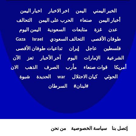
الخبر اليمني
اليمن
اخر الاخبار
اخبار اليمن
أخبار اليمن
صنعاء
الحرب على اليمن
التحالف
عدن
غزة
متابعات
السعودية
اليمن اليوم
طوفان الأقصى
التحالف السعودي
Israel
Gaza
فلسطين
عاجل
إيران
تداعيات طوفان الأقصى
الشرعية
الإمارات
اليوم
آخر الأخبار
تعز
الآن
أمريكا
قوات صنعاء
مأرب
الصرف
الذهب
الان
الحوثي
كيان الاحتلال
war
الحديدة
شبوة
#لبنان#
السرطان
إتصل بنا
سياسة الخصوصية
من نحن