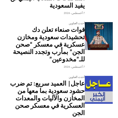
يفيد السعودية
7 أغسطس، 2026
أحدث العناوين
قوات صنعاء تعلن دك
تحشيدات سعودية ومخازن
عسكرية في معسكر “صحن
الجن” بمأرب وتجدد النصيحة
للـ”مخدوعين”
7 أغسطس، 2026
أحدث العناوين
عاجل| العميد سريع: تم ضرب
حشود سعودية بما معها من
المخازن والآليات والمعدات
العسكرية في معسكر صحن
الجن