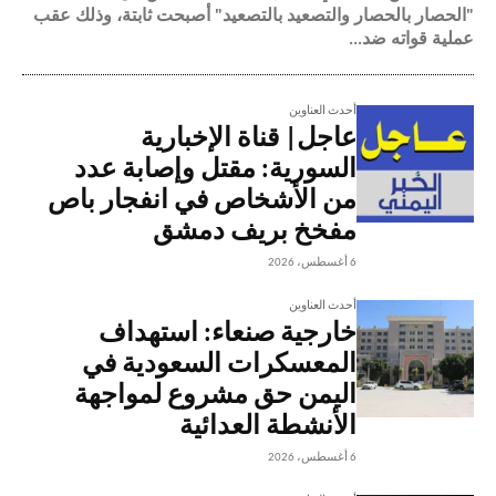
"الحصار بالحصار والتصعيد بالتصعيد" أصبحت ثابتة، وذلك عقب
عملية قواته ضد...
أحدث العناوين
عاجل| قناة الإخبارية
السورية: مقتل وإصابة عدد
من الأشخاص في انفجار باص
مفخخ بريف دمشق
6 أغسطس، 2026
أحدث العناوين
خارجية صنعاء: استهداف
المعسكرات السعودية في
اليمن حق مشروع لمواجهة
الأنشطة العدائية
6 أغسطس، 2026