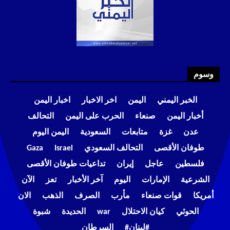
وسوم
الخبر اليمني
اليمن
اخر الاخبار
اخبار اليمن
أخبار اليمن
صنعاء
الحرب على اليمن
التحالف
عدن
غزة
متابعات
السعودية
اليمن اليوم
طوفان الأقصى
التحالف السعودي
Israel
Gaza
فلسطين
عاجل
إيران
تداعيات طوفان الأقصى
الشرعية
الإمارات
اليوم
آخر الأخبار
تعز
الآن
أمريكا
قوات صنعاء
مأرب
الصرف
الذهب
الان
الحوثي
كيان الاحتلال
war
الحديدة
شبوة
#لبنان#
السرطان