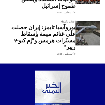
طموح إسرائيل
9 أغسطس، 2026
أحداث وأصداء
يوروآسيا تايمز: إيران حصلت
على غنائم مهمة بإسقاط
مسيّرات هرمس و”إم كيو-9
ريبر”
9 أغسطس، 2026