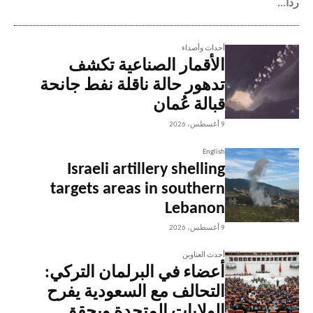
رداً...
أحداث وأصداء
الأقمار الصناعية تكشف
تدهور حالة ناقلة نفط جانحة
قبالة عُمان
9 أغسطس، 2026
English
Israeli artillery shelling
targets areas in southern
Lebanon
9 أغسطس، 2026
أحدث العناوين
أعضاء في البرلمان التركي:
التحالف مع السعودية يفرح
الولايات المتحدة ويحقق