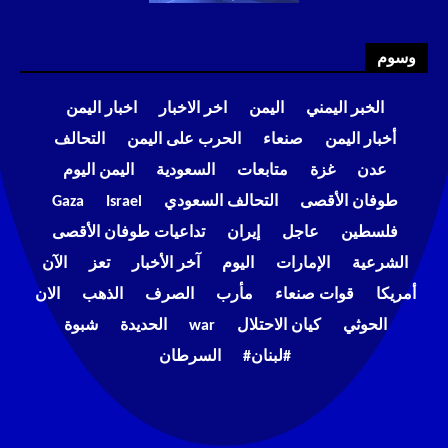
وسوم
الخبر اليمني
اليمن
اخر الاخبار
اخبار اليمن
أخبار اليمن
صنعاء
الحرب على اليمن
التحالف
عدن
غزة
متابعات
السعودية
اليمن اليوم
طوفان الأقصى
التحالف السعودي
Israel
Gaza
فلسطين
عاجل
إيران
تداعيات طوفان الأقصى
الشرعية
الإمارات
اليوم
آخر الأخبار
تعز
الآن
أمريكا
قوات صنعاء
مأرب
الصرف
الذهب
الان
الحوثي
كيان الاحتلال
war
الحديدة
شبوة
#لبنان#
السرطان