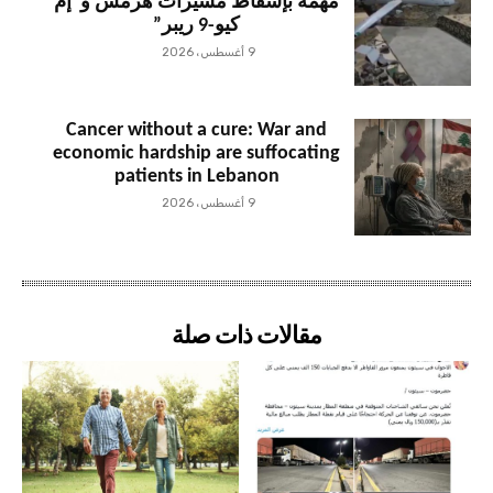
مهمة بإسقاط مسيّرات هرمس و”إم
كيو-9 ريبر”
9 أغسطس، 2026
Cancer without a cure: War and
economic hardship are suffocating
patients in Lebanon
9 أغسطس، 2026
مقالات ذات صلة