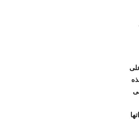
على
ذه
لى
ها