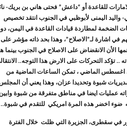
 الامارات للقاعدة أو “داعش” فحتى هاني بن بريك- نا
ي- واليد اليمنى لأبوظبي في الجنوب انتقد تخصيص
نات الضخمة لمطاردة قيادات القاعدة في اليمن، دو
م في اشارة لـ”الاصلاح”، وهذا بحد ذاته مؤشر على 
مها الأن الانقضاض على الاصلاح في الجنوب بينما ه
 .. تؤكد التحركات على الارض هذا التوجه.. الانتقال
اغسطس الماضي ، تمكن الساعات الماضية من
يريات شبوة وتحديدا عزان، وهذا يعني أن المجلس
ته عمليات ايضا في مناطق متفرقة من شبوة وابين
ه ضوء اخضر هذه المرة امريكي للتقدم في شبوة..
كرر في سقطرى، الجزيرة التي ظلت خلال الفترة