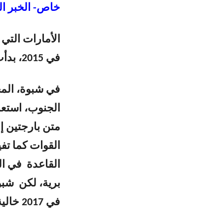
خاص- الخبر ال
الأمارات التي
في 2015، بدأت تحركات جديدة على اكثر من جبهة.
في شبوة، المح
الجنوب، استعا
متن بارجتين إل
القوات كما تف
القاعدة في ال
برية، لكن شبو
في 2017 خالية تماما من عناصر الارهاب، فما لذي تغيير الأن؟