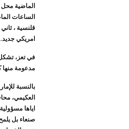
الماضية محل خ
الساعات الماض
قلنسية ، ثاني
امريكي جديد..
في تعز، تشكل 
مدعومة منها ك
بالنسبة للإمار
العكيمي، محاف
اياها مسؤولية
صنعاء بل يلمح