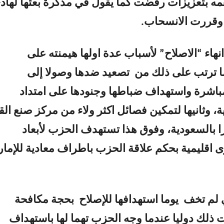
مه بتعزيزات رفضت كما يقول في مذكرة بعثها لها
 وقررت الانسحاب.
انهاء “الاصلاح” لأسباب عدة اولها هيمنته على
ا ترتب على ذلك من تصعيد ضدها وصولا إلى
باشرة واستهداف ضباطها وجنودها على امتداد
ة، وثانيها لتمكين فصائل اكثر ولاء من مركز صنع الق
ا بالسعودية، وفوق هذا تستهدف الحزب لأبعاد
ى اقليمية بحكم علاقة الحزب باطراف معادية للإما
 لم تخف يوما استهدافها للإصلاح بحجة مكافحة
ت ذلك دوليا عندما وجه الحزب تهما لها باستهداف