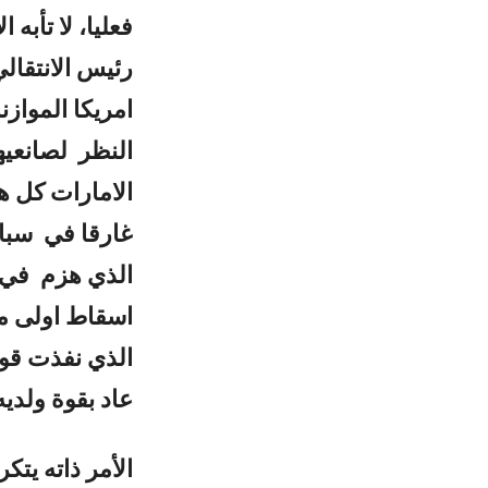
فعليا، لا تأبه
رئيس الانتقال
امريكا المواز
النظر لصانعيه
الامارات كل ه
غارقا في سباته
الذي هزم في 
اسقاط اولى مد
الذي نفذت قوا
عاد بقوة ولدي
الأمر ذاته يت