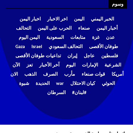
وسوم
الخبر اليمني
اليمن
اخر الاخبار
اخبار اليمن
أخبار اليمن
صنعاء
الحرب على اليمن
التحالف
عدن
غزة
متابعات
السعودية
اليمن اليوم
طوفان الأقصى
التحالف السعودي
Israel
Gaza
فلسطين
عاجل
إيران
تداعيات طوفان الأقصى
الشرعية
الإمارات
اليوم
آخر الأخبار
تعز
الآن
أمريكا
قوات صنعاء
مأرب
الصرف
الذهب
الان
الحوثي
كيان الاحتلال
war
الحديدة
شبوة
#لبنان#
السرطان