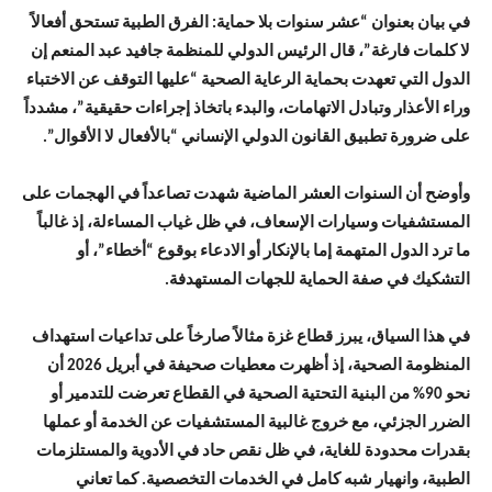
في بيان بعنوان “عشر سنوات بلا حماية: الفرق الطبية تستحق أفعالاً
لا كلمات فارغة”، قال الرئيس الدولي للمنظمة جافيد عبد المنعم إن
الدول التي تعهدت بحماية الرعاية الصحية “عليها التوقف عن الاختباء
وراء الأعذار وتبادل الاتهامات، والبدء باتخاذ إجراءات حقيقية”، مشدداً
على ضرورة تطبيق القانون الدولي الإنساني “بالأفعال لا الأقوال”.
وأوضح أن السنوات العشر الماضية شهدت تصاعداً في الهجمات على
المستشفيات وسيارات الإسعاف، في ظل غياب المساءلة، إذ غالباً
ما ترد الدول المتهمة إما بالإنكار أو الادعاء بوقوع “أخطاء”، أو
التشكيك في صفة الحماية للجهات المستهدفة.
في هذا السياق، يبرز قطاع غزة مثالاً صارخاً على تداعيات استهداف
المنظومة الصحية، إذ أظهرت معطيات صحيفة في أبريل 2026 أن
نحو 90% من البنية التحتية الصحية في القطاع تعرضت للتدمير أو
الضرر الجزئي، مع خروج غالبية المستشفيات عن الخدمة أو عملها
بقدرات محدودة للغاية، في ظل نقص حاد في الأدوية والمستلزمات
الطبية، وانهيار شبه كامل في الخدمات التخصصية. كما تعاني