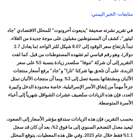
متابعات- الخبر اليمني:
في تقرير نشرته صحيفة “يديعوت أحرونوت” للمحلل الاقتصادي “جاد
ليئور”، كشف أن المستوطنين مقبلون على موجة جديدة من الغلاء،
تبدأ بارتفاع سعر الوقود إلى 8.07 شيكل للتر الواحد (ما يعادل 2.7
دولار)، وهو رقم قياسي لم تشهده المستوطنات من قبل. كما لفت
التقرير إلى أن شركة “تنوفا” ستُصدر زيادة بنسبة 5% على سعر
الزبدة، على أن تلحق بها شركتا “تارا” و”جاد” برفع أسعار منتجات
الألبان ومشتقاتها بنسبة تصل إلى 3%. وبما أن منتجات الألبان تمثل
جزءاً مهماً من إنفاق الأسر الإسرائيلية، خاصة محدودة الدخل وكبيرة
العدد، فإن هذه الزيادات ستُضيف عشرات الشواقل شهرياً إلى أعباء
الأسرة المتوسطة.
بحسب التقرير، فإن هذه الزيادات ستدفع مؤشر الأسعار إلى الصعود،
ليعيد معدل التضخم السنوي إلى ما فوق 2%، بعد أن كان قد سجل
1.1% فقط خلال عام 2025. وفي ظل هذه المعطيات، يتوقع المحلل