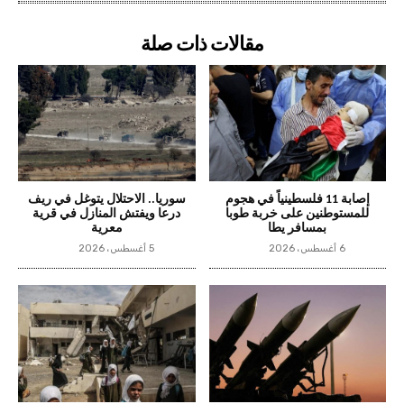
مقالات ذات صلة
إصابة 11 فلسطينياً في هجوم
سوريا.. الاحتلال يتوغل في ريف
للمستوطنين على خربة طوبا
درعا ويفتش المنازل في قرية
بمسافر يطا
معرية
6 أغسطس، 2026
5 أغسطس، 2026