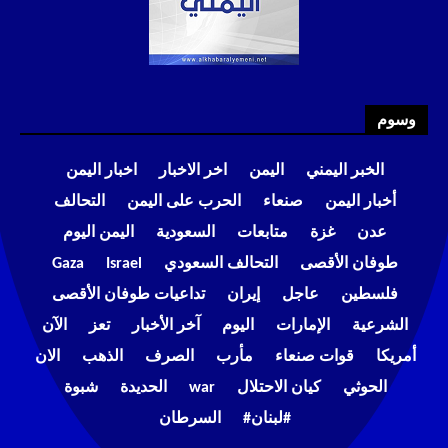
وسوم
الخبر اليمني
اليمن
اخر الاخبار
اخبار اليمن
أخبار اليمن
صنعاء
الحرب على اليمن
التحالف
عدن
غزة
متابعات
السعودية
اليمن اليوم
طوفان الأقصى
التحالف السعودي
Israel
Gaza
فلسطين
عاجل
إيران
تداعيات طوفان الأقصى
الشرعية
الإمارات
اليوم
آخر الأخبار
تعز
الآن
أمريكا
قوات صنعاء
مأرب
الصرف
الذهب
الان
الحوثي
كيان الاحتلال
war
الحديدة
شبوة
#لبنان#
السرطان