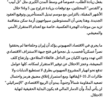
بفعل زيادة الطلب، خصوصاً في وسط المدن الكبرى مثل “تل أبيب”
و”القدس” المحتلتين، مع توقعات بزيادة تتراوح بين 5 و6% خلال
الأشهر المقبلة، بالتزامن مع موسم تبديل المستأجرين وتوقيع العقود
الجديدة. وهذا يعني أن المستوطنين سيواجهون أزمة سكن متفاقمة
تزيد من موجات الهجرة العكسية، خاصة مع انعدام الاستقرار الأمني
والمعيشي.
ما يجري في الاقتصاد الصهيوني يؤكد أن إيران وحلفاءها لم يحققوا
نصراً عسكرياً فحسب، بل نجحوا في فتح جبهة الاستنزاف الاقتصادي
التي تهدد وجود الكيان من الداخل. فالغلاء المتلاحق، وارتفاع كلف
المعيشة، وعجز الاحتلال عن توفير الاستقرار لسكانه، كلها عوامل
تدفع نحو انهيار المشروع الصهيوني بطرق لا تستطيع الدبابات ولا
طائرات الـ F-35 إيقافها. ومع استمرار إغلاق مضيق هرمز واحتمال
تصعيد المقاومة شمالاً وجنوباً، يبدو أن الربيع الاقتصادي “الإسرائيلي”
لن يأتي أبداً، وأن الدمار المالي قد يكون البداية الحقيقية لنهاية
الاحتلال.