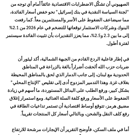
الصهيوني أن تشكّل الاضطرابات الاقتصادية عائقاً أمام أي توجه من
“لجنة السياسة النقدية في بنك إسرائيل” نحو خفض أسعار الفائدة،
مما سيضاعف الضغوط على الأسر والمستثمرين معاً. كما رفعت
البنوك وشركات الاستثمار توقعاتها للتضخم في عام 2026 من 2.1%
إلى ما بين 2.3 و2.5%، مما يعزز التقديرات بأن تثبيت الفائدة سيستمر
لفترة أطول.
في إطار فاعلية الردع القادم من الجبهة الشمالية، أكد ليئور أن
ضربات حزب الله ألحقت أضراراً بالغة بالزراعة في المناطق
الحدودية مع لبنان، إلى جانب الدمار الذي لحق بالمناطق المحيطة
بغلاف غزة. وهذا التدمير المزدوج أدى إلى تقليص “الإنتاج المحلي”
بشكل كبير، ورفع الطلب على البدائل المستوردة، ما أسهم في زيادة
الضغوط على الأسعار ورفع كلفة السلة الغذائية. ومع استمرار إغلاق
مضيق هرمز، تتوقع أوساط اقتصادية أن تستمر تداعيات الطاقة في
رفع كلف النقل والشحن، وبالتالي أسعار كل المنتجات تقريباً.
أما في ملف السكن، فأوضح التقرير أن الإيجارات مرشحة للارتفاع