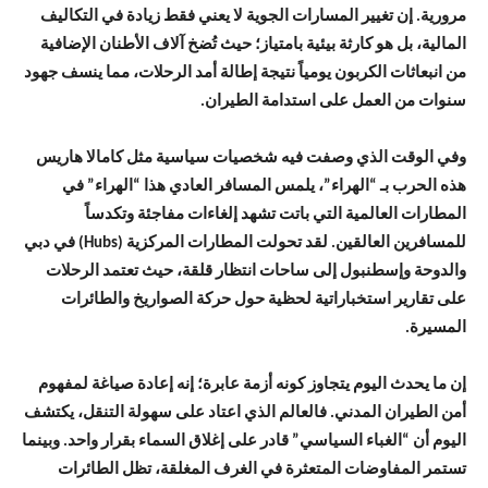
مرورية. إن تغيير المسارات الجوية لا يعني فقط زيادة في التكاليف
المالية، بل هو كارثة بيئية بامتياز؛ حيث تُضخ آلاف الأطنان الإضافية
من انبعاثات الكربون يومياً نتيجة إطالة أمد الرحلات، مما ينسف جهود
سنوات من العمل على استدامة الطيران.
وفي الوقت الذي وصفت فيه شخصيات سياسية مثل كامالا هاريس
هذه الحرب بـ “الهراء”، يلمس المسافر العادي هذا “الهراء” في
المطارات العالمية التي باتت تشهد إلغاءات مفاجئة وتكدساً
للمسافرين العالقين. لقد تحولت المطارات المركزية (Hubs) في دبي
والدوحة وإسطنبول إلى ساحات انتظار قلقة، حيث تعتمد الرحلات
على تقارير استخباراتية لحظية حول حركة الصواريخ والطائرات
المسيرة.
إن ما يحدث اليوم يتجاوز كونه أزمة عابرة؛ إنه إعادة صياغة لمفهوم
أمن الطيران المدني. فالعالم الذي اعتاد على سهولة التنقل، يكتشف
اليوم أن “الغباء السياسي” قادر على إغلاق السماء بقرار واحد. وبينما
تستمر المفاوضات المتعثرة في الغرف المغلقة، تظل الطائرات