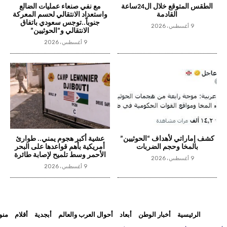
الطقس المتوقع خلال ال24ساعة
مع نفي صنعاء عمليات الضالع
القادمة
واستعداد الانتقالي لحسم المعركة
جنوباً..توجس سعودي باتفاق
9 أغسطس، 2026
الانتقالي و”الحوثيين”
9 أغسطس، 2026
كشف إماراتي لأهداف “الحوثيين”
عشية أكبر هجوم يمني.. طوارئ
بالمخا وحجم الضربات
أمريكية بأهم قواعدها على البحر
الأحمر وسط تلميح لإصابة طائرة
9 أغسطس، 2026
9 أغسطس، 2026