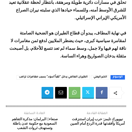
تحلق في مسارات دائرية طويلة ومرهقة، بانتظار لحظة عقلانية تعيد
للشرق الأوسط أمنه، وللسماء حيادها الذي سلبته نيران الصراع
الأمريكي الإيراني الإسرائيلي.
في نهاية المطاف، يبدو أن قطاع الطيران هو الضحية الصامتة
لمقامرة سياسية كبرى، حيث يضطر الملايين لدفع ثمن مغامرات لا
ناقة لهم فيها ولا جمل، وسط سماء لم تعد تتسع للأحلام، بل أصبحت
مثقلة بدخان الصواريخ وهراء الساسة.
الوسوم
الخبر اليمني
الطيران العالمي يدخل "ثقباً أسود" بسبب مغامرات ترامب
المقالة القادمة
المادة السابقة
نيويورك تايمز: حرب إيران استنزفت
صنعاء| البرلمان: مذكرة التفاهم
أمريكا وأفقدتها قدرة الردع أمام الصين
السعودية مع حكومة عدن باطلة
وتستهدف ثروات الشعب