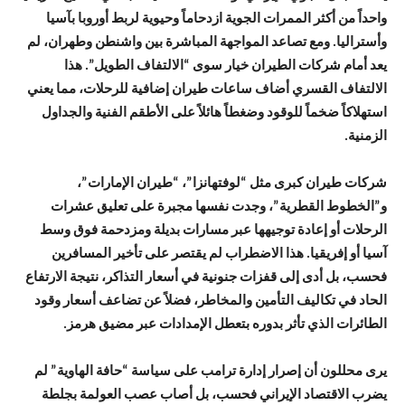
واحداً من أكثر الممرات الجوية ازدحاماً وحيوية لربط أوروبا بآسيا
وأستراليا. ومع تصاعد المواجهة المباشرة بين واشنطن وطهران، لم
يعد أمام شركات الطيران خيار سوى “الالتفاف الطويل”. هذا
الالتفاف القسري أضاف ساعات طيران إضافية للرحلات، مما يعني
استهلاكاً ضخماً للوقود وضغطاً هائلاً على الأطقم الفنية والجداول
الزمنية.
شركات طيران كبرى مثل “لوفتهانزا”، “طيران الإمارات”،
و”الخطوط القطرية”، وجدت نفسها مجبرة على تعليق عشرات
الرحلات أو إعادة توجيهها عبر مسارات بديلة ومزدحمة فوق وسط
آسيا أو إفريقيا. هذا الاضطراب لم يقتصر على تأخير المسافرين
فحسب، بل أدى إلى قفزات جنونية في أسعار التذاكر، نتيجة الارتفاع
الحاد في تكاليف التأمين والمخاطر، فضلاً عن تضاعف أسعار وقود
الطائرات الذي تأثر بدوره بتعطل الإمدادات عبر مضيق هرمز.
يرى محللون أن إصرار إدارة ترامب على سياسة “حافة الهاوية” لم
يضرب الاقتصاد الإيراني فحسب، بل أصاب عصب العولمة بجلطة