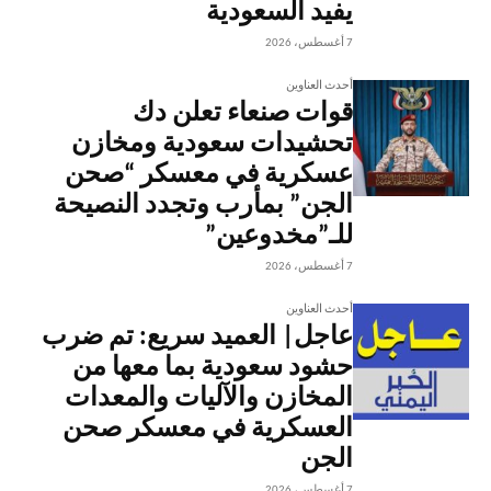
يفيد السعودية
7 أغسطس، 2026
أحدث العناوين
قوات صنعاء تعلن دك
تحشيدات سعودية ومخازن
عسكرية في معسكر “صحن
الجن” بمأرب وتجدد النصيحة
للـ”مخدوعين”
7 أغسطس، 2026
أحدث العناوين
عاجل| العميد سريع: تم ضرب
حشود سعودية بما معها من
المخازن والآليات والمعدات
العسكرية في معسكر صحن
الجن
7 أغسطس، 2026