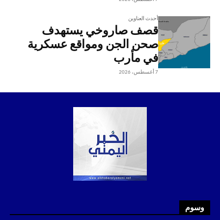
أحدث العناوين
قصف صاروخي يستهدف
صحن الجن ومواقع عسكرية
في مأرب
7 أغسطس، 2026
وسوم