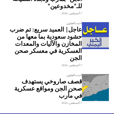
للـ”مخدوعين”
7 أغسطس، 2026
أحدث العناوين
عاجل| العميد سريع: تم ضرب
حشود سعودية بما معها من
المخازن والآليات والمعدات
العسكرية في معسكر صحن
الجن
7 أغسطس، 2026
أحدث العناوين
قصف صاروخي يستهدف
صحن الجن ومواقع عسكرية
في مأرب
7 أغسطس، 2026