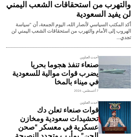
والتهرب من استحقاقات الشعب اليمني
لن يفيد السعودية
أكد المكتب السياسي لأنصار الله، اليوم الجمعة، أن "سياسة
الهروب إلى الأمام والتهرب من استحقاقات الشعب اليمني لن
تجدي...
أحدث العناوين
صنعاء تنفذ هجوما بحريا
يضرب قوات موالية للسعودية
في ميناء بالمخا
7 أغسطس، 2026
أحدث العناوين
قوات صنعاء تعلن دك
تحشيدات سعودية ومخازن
عسكرية في معسكر “صحن
الجن” بمأرب وتجدد النصيحة