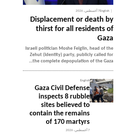
English
7 أغسطس، 2026
Displacement or death by
thirst for all residents of
Gaza
Israeli politician Moshe Feiglin, head of the
Zehut (Identity) party, publicly called for
the complete depopulation of the Gaza...
English
Gaza Civil Defense
inspects 8 rubble
sites believed to
contain the remains
of 170 martyrs
7 أغسطس، 2026