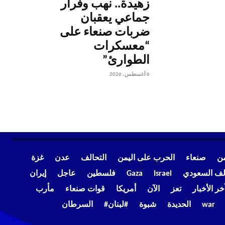
زهيدة.. نهب وفرار
جماعي يعقبان
ضربات صنعاء على
“معسكرات
الطوارئ”
6 أغسطس، 2026
من
صنعاء
الحرب على اليمن
التحالف
عدن
غزة
الف السعودي
Israel
Gaza
فلسطين
عاجل
إيران
خر الأخبار
تعز
الآن
أمريكا
قوات صنعاء
مأرب
war
الحديدة
شبوة
#لبنان#
السرطان