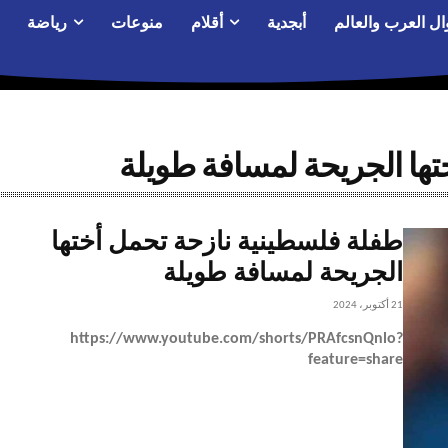
ال العرب والعالم
أبجدية
أقلام
منوعات
رياضة
ها الجريحة لمسافة طويلة
طفلة فلسطينية نازحة تحمل أختها
الجريحة لمسافة طويلة
21 أكتوبر، 2024
https://www.youtube.com/shorts/PRAfcsnQnlo?
feature=share