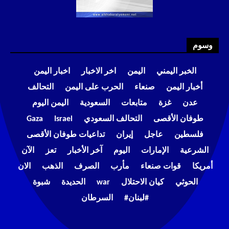
وسوم
الخبر اليمني
اليمن
اخر الاخبار
اخبار اليمن
أخبار اليمن
صنعاء
الحرب على اليمن
التحالف
عدن
غزة
متابعات
السعودية
اليمن اليوم
طوفان الأقصى
التحالف السعودي
Israel
Gaza
فلسطين
عاجل
إيران
تداعيات طوفان الأقصى
الشرعية
الإمارات
اليوم
آخر الأخبار
تعز
الآن
أمريكا
قوات صنعاء
مأرب
الصرف
الذهب
الان
الحوثي
كيان الاحتلال
war
الحديدة
شبوة
#لبنان#
السرطان