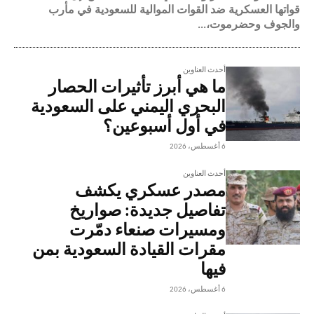
قواتها العسكرية ضد القوات الموالية للسعودية في مأرب
والجوف وحضرموت،...
أحدث العناوين
ما هي أبرز تأثيرات الحصار
البحري اليمني على السعودية
في أول أسبوعين؟
6 أغسطس، 2026
أحدث العناوين
مصدر عسكري يكشف
تفاصيل جديدة: صواريخ
ومسيرات صنعاء دمّرت
مقرات القيادة السعودية بمن
فيها
6 أغسطس، 2026